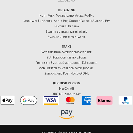
222 70 Lund
BETALNING
Kort: Visa, Mastercard, Amex, PayPal
mobila plånböcker: Apple Pay, Google Pay och Amazon Pay
Faktura: Klarna
Swish i butiken: 123 36 46 262
Swish online med Klarna
FRAKT
Fast pris inom Sverige endast 69kr.
EU 180kr och resten 380kr.
Fri frakt i Sverige över 3000kr, EU 4000kr
och i resten av världen över 5000kr.
Skickas med Post Nord & DHL
JURIDISK PERSON
HepCat AB
ORG.NR: 556982-6711