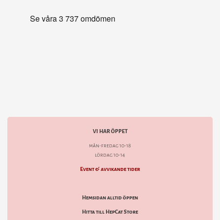
VI HAR ÖPPET
mån-fredag 10-18
lördag 10-14
Event & avvikande tider
Hemsidan alltid öppen
Hitta till HepCat Store