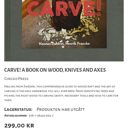
CARVE! A BOOK ON WOOD, KNIVES AND AXES
Gingko Press
Hailing from Sweden, this comprehensive guide to woodcraft and the art of
carving is the only handbook you will ever need. From identifying trees and
picking the right wood to carving safety, necessary tools and how to care for
them,
Lagerstatus:
Produkten har utgått
Artikelnummer:
978-1-58423-662-7
299,00
kr