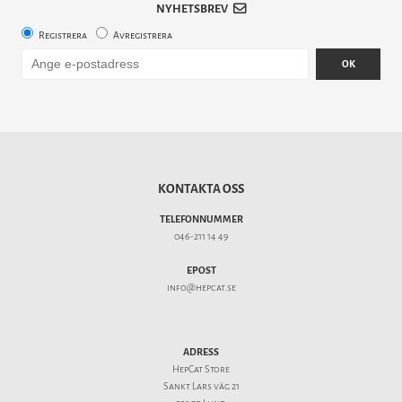
NYHETSBREV
Registrera
Avregistrera
OK
KONTAKTA OSS
TELEFONNUMMER
046-211 14 49
EPOST
info@hepcat.se
ADRESS
HepCat Store
Sankt Lars väg 21