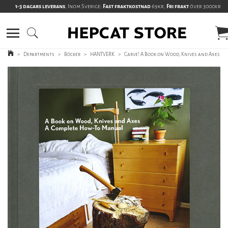
1-3 dagars leverans
, Inom Sverige:
Fast fraktkostnad
69kr,
Fri frakt
över 3000kr
>
Departments
>
Böcker
>
HANTVERK
>
Carve! A Book on Wood, Knives and Axes