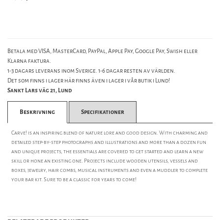
Betala med VISA, MasterCard, PayPal, Apple Pay, Google Pay, Swish eller
Klarna faktura.
1-3 dagars leverans inom Sverige. 1-6 dagar resten av världen.
Det som finns i lager här finns även i lager i vår butik i Lund!
Sankt Lars väg 21, Lund
Beskrivning
Specifikationer
Carve! is an inspiring blend of nature lore and good design. With charming and
detailed step-by-step photographs and illustrations and more than a dozen fun
and unique projects, the essentials are covered to get started and learn a new
skill or hone an existing one. Projects include wooden utensils, vessels and
boxes, jewelry, hair combs, musical instruments and even a muddler to complete
your bar kit. Sure to be a classic for years to come!