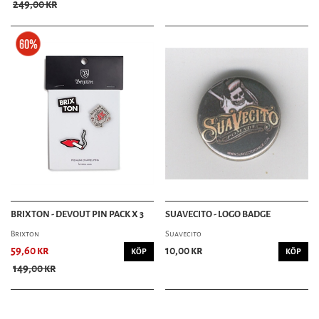
249,00 kr
BRIXTON - DEVOUT PIN PACK X 3
SUAVECITO - LOGO BADGE
Brixton
Suavecito
59,60 kr
10,00 kr
KÖP
KÖP
149,00 kr