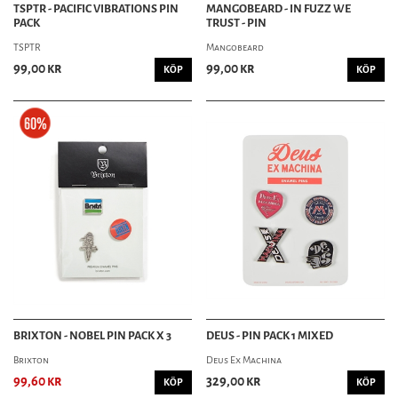
TSPTR - PACIFIC VIBRATIONS PIN
MANGOBEARD - IN FUZZ WE
PACK
TRUST - PIN
TSPTR
Mangobeard
99,00 kr
99,00 kr
KÖP
KÖP
BRIXTON - NOBEL PIN PACK X 3
DEUS - PIN PACK 1 MIXED
Brixton
Deus Ex Machina
99,60 kr
329,00 kr
KÖP
KÖP