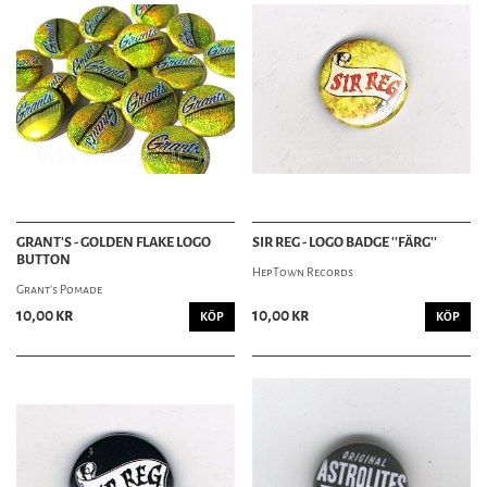
GRANT'S - GOLDEN FLAKE LOGO
SIR REG - LOGO BADGE ''FÄRG''
BUTTON
HepTown Records
Grant's Pomade
10,00 kr
10,00 kr
KÖP
KÖP