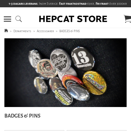
1-3 dagars leverans
, Inom Sverige:
Fast fraktkostnad
69kr,
Fri frakt
över 3000kr
>
Departments
>
Accessoarer
>
BADGES & PINS
BADGES & PINS