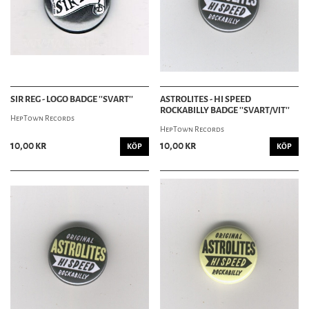
SIR REG - LOGO BADGE ''SVART''
ASTROLITES - HI SPEED
ROCKABILLY BADGE ''SVART/VIT''
HepTown Records
HepTown Records
10,00 kr
10,00 kr
KÖP
KÖP