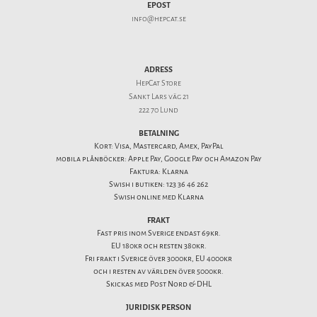
EPOST
info@hepcat.se
ADRESS
HepCat Store
Sankt Lars väg 21
222 70 Lund
BETALNING
Kort: Visa, Mastercard, Amex, PayPal
mobila plånböcker: Apple Pay, Google Pay och Amazon Pay
Faktura: Klarna
Swish i butiken: 123 36 46 262
Swish online med Klarna
FRAKT
Fast pris inom Sverige endast 69kr.
EU 180kr och resten 380kr.
Fri frakt i Sverige över 3000kr, EU 4000kr
och i resten av världen över 5000kr.
Skickas med Post Nord & DHL
JURIDISK PERSON