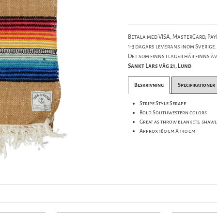
Betala med VISA, MasterCard, PayP
1-3 dagars leverans inom Sverige.
Det som finns i lager här finns äve
Sankt Lars väg 21, Lund
Beskrivning
Specifikationer
Stripe Style Serape
Bold Southwestern colors
Great as throw blankets, shawl
Approx 180 cm X 140 cm