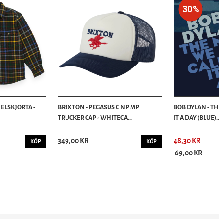
30%
ELSKJORTA -
BRIXTON - PEGASUS C NP MP
BOB DYLAN - T
TRUCKER CAP - WHITECA...
IT A DAY (BLUE)..
349,00 KR
48,30 KR
KÖP
KÖP
69,00 KR