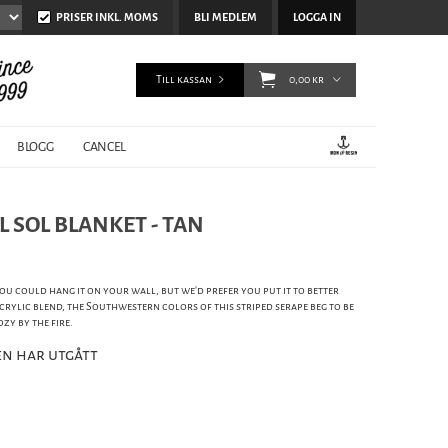
PRISER INKL. MOMS
BLI MEDLEM
LOGGA IN
Till kassan
0,00 kr
BLOGG
CANCEL
L SOL BLANKET - TAN
ou could hang it on your wall, but we'd prefer you put it to better
crylic blend, the Southwestern colors of this striped serape beg to be
zy by the fire.
n har utgått