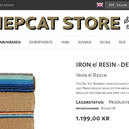
er 3000kr
ARUMÄRKEN
DEPARTMENTS
MAN
KVINNA
MUSIK
REA
IRON & RESIN - DE
Iron & Resin
The Del Sol Blanket looks so good y
use. Made from a thick cotton and a
brought into nature and keep you co
Lagerstatus:
Produkte
Artikelnummer:
IR0746-LM
1.199,00
kr