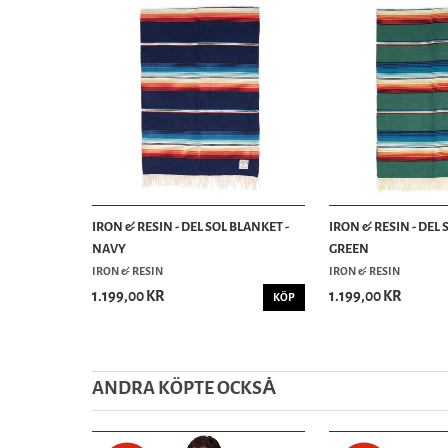
IRON & RESIN - DEL SOL BLANKET -
IRON & RESIN - DEL 
NAVY
GREEN
IRON & RESIN
IRON & RESIN
1.199,00 KR
1.199,00 KR
KÖP
ANDRA KÖPTE OCKSȦ