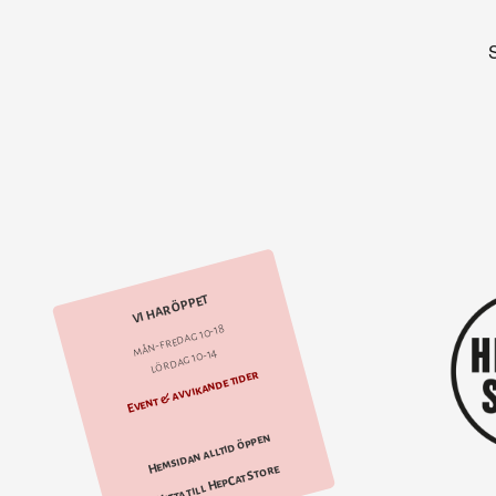
VI HAR ÖPPET
mån-fredag 10-18
lördag 10-14
Event & avvikande tider
Hemsidan alltid öppen
Hitta till HepCat Store