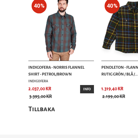
40%
40%
INDIGOFERA - NORRIS FLANNEL
PENDLETON - FLANN
SHIRT - PETROL/BROWN
RUTIG GRÖN / BLÅ /...
INDIGOFERA
2.037,00 KR
1.319,40 KR
INFO
3.395,00 KR
2.199,00 KR
Tillbaka