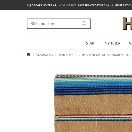
1-3 dagars leverans
, Inom Sverige:
Fast fraktkostnad
69kr,
Fri frakt
öv
START
NYHETER
V
>
Varumärken
>
Iron & Resin
>
Iron & Resin - Del Sol Blanket - Tan