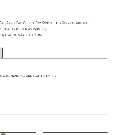
al, Apple Pay, Google Pay, Swish eller Klarna faktura.
 1-6 dagar resten av världen.
n i lager i vår butik i Lund!
s, wall hangings, and beach blankets