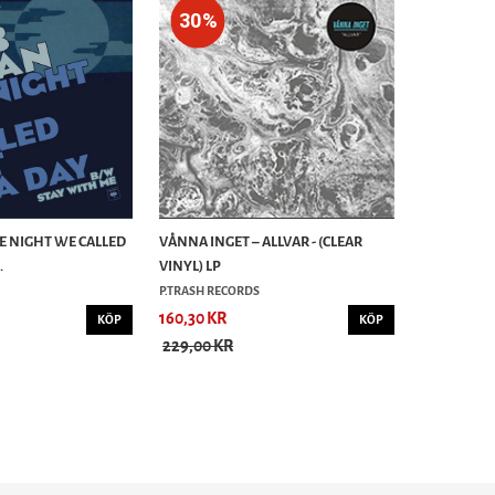
30%
HE NIGHT WE CALLED
VÅNNA INGET – ALLVAR - (CLEAR
.
VINYL) LP
P.TRASH RECORDS
160,30 KR
KÖP
KÖP
229,00 KR