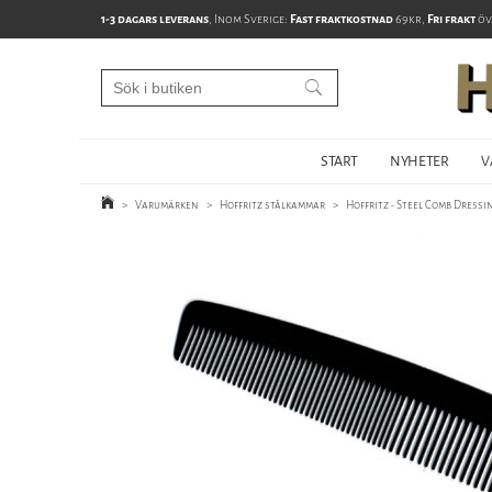
1-3 dagars leverans
, Inom Sverige:
Fast fraktkostnad
69kr,
Fri frakt
öv
START
NYHETER
V
>
Varumärken
>
Hoffritz stålkammar
>
Hoffritz - Steel Comb Dressi