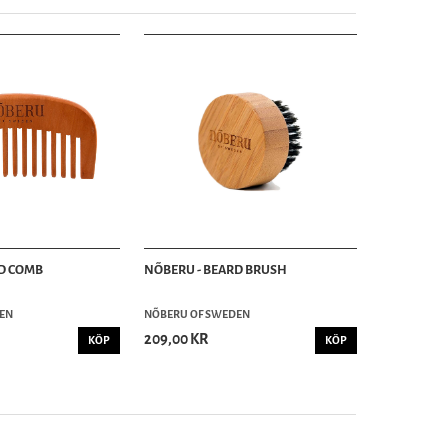
RD COMB
NÕBERU - BEARD BRUSH
EN
NÕBERU OF SWEDEN
209,00 KR
KÖP
KÖP