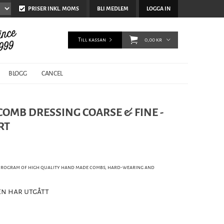
PRISER INKL. MOMS
BLI MEDLEM
LOGGA IN
Till kassan
0,00 kr
BLOGG
CANCEL
 COMB DRESSING COARSE & FINE -
RT
 program of high quality hand made combs, hard-wearing and
n har utgått