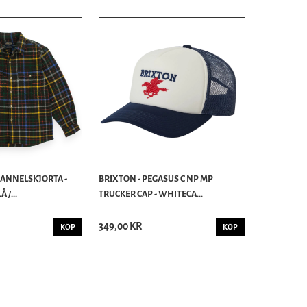
LANNELSKJORTA -
BRIXTON - PEGASUS C NP MP
 /...
TRUCKER CAP - WHITECA...
349,00 KR
KÖP
KÖP