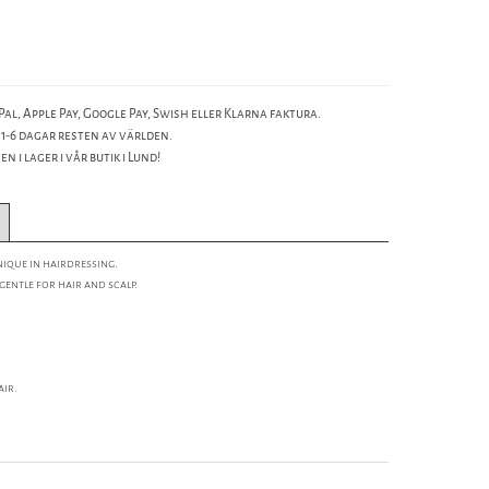
al, Apple Pay, Google Pay, Swish eller Klarna faktura.
 1-6 dagar resten av världen.
n i lager i vår butik i Lund!
nique in hairdressing.
entle for hair and scalp.
air.