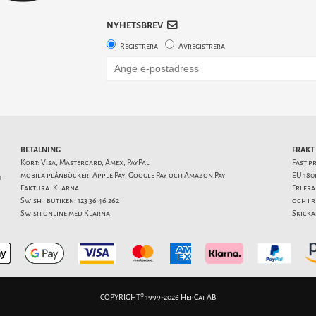
NYHETSBREV
Registrera
Avregistrera
BETALNING
FRAKT
Kort: Visa, Mastercard, Amex, PayPal
Fast p
mobila plånböcker: Apple Pay, Google Pay och Amazon Pay
EU 180
1
Faktura: Klarna
Fri fr
Swish i butiken: 123 36 46 262
och i 
Swish online med Klarna
Skicka
COPYRIGHT® 1999-2026 HepCat AB