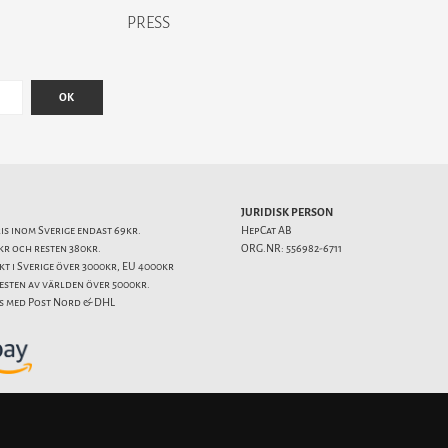
PRESS
OK
JURIDISK PERSON
ris inom Sverige endast 69kr.
HepCat AB
kr och resten 380kr.
ORG.NR: 556982-6711
akt i Sverige över 3000kr, EU 4000kr
resten av världen över 5000kr.
s med Post Nord & DHL