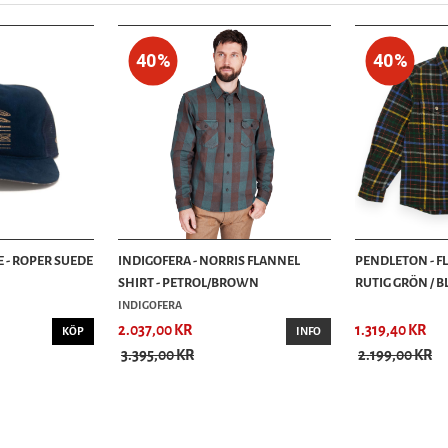
40%
40%
E - ROPER SUEDE
INDIGOFERA - NORRIS FLANNEL
PENDLETON - F
SHIRT - PETROL/BROWN
RUTIG GRÖN / BLÅ
INDIGOFERA
2.037,00 KR
1.319,40 KR
KÖP
INFO
3.395,00 KR
2.199,00 KR