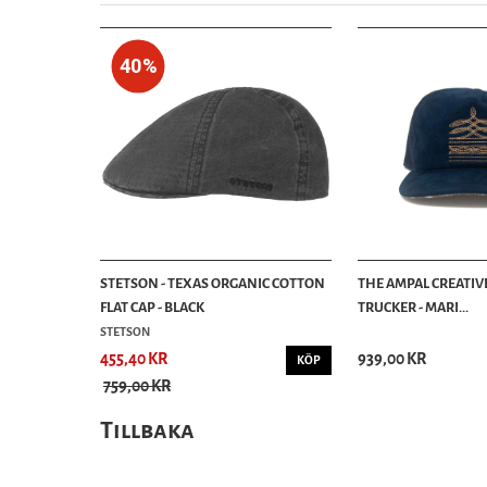
40%
STETSON - TEXAS ORGANIC COTTON
THE AMPAL CREATIV
FLAT CAP - BLACK
TRUCKER - MARI...
STETSON
455,40 KR
939,00 KR
KÖP
759,00 KR
Tillbaka