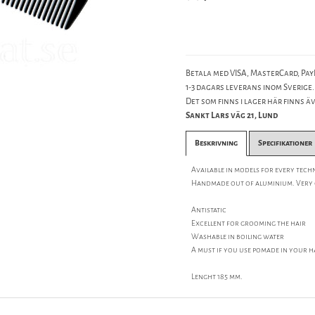
Betala med VISA, MasterCard, PayP
1-3 dagars leverans inom Sverige.
Det som finns i lager här finns äve
Sankt Lars väg 21, Lund
Beskrivning
Specifikationer
Available in models for every tech
Handmade out of aluminium. Very g
Antistatic
Excellent for grooming the hair
Washable in boiling water
A must if you use pomade in your h
Lenght 185 mm.