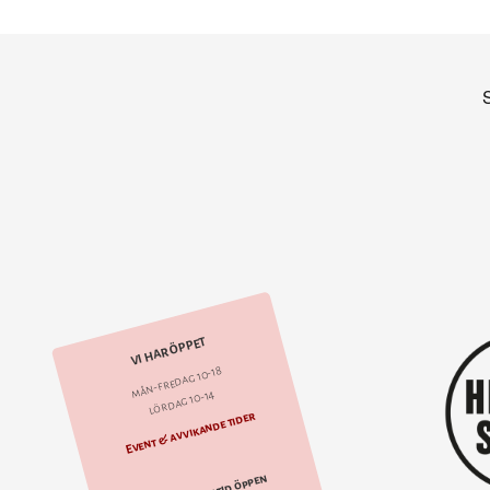
VI HAR ÖPPET
mån-fredag 10-18
lördag 10-14
Event & avvikande tider