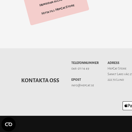
Hemsidan alltid öppen
Hitta till HepCat Store
TELEFONNUMMER
ADRESS
046-211 14 49
HepCat Store
Sankt Lars väg 2
KONTAKTA OSS
EPOST
222 70 Lund
info@hepcat.se