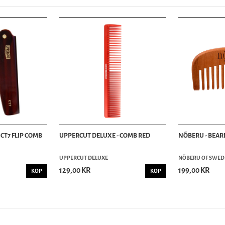
CT7 FLIP COMB
UPPERCUT DELUXE - COMB RED
NÕBERU - BEA
UPPERCUT DELUXE
NÕBERU OF SWED
129,00 KR
199,00 KR
KÖP
KÖP