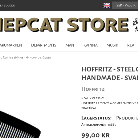
er 3000kr
ARUMÄRKEN
DEPARTMENTS
MAN
KVINNA
MUSIK
REA
ng Coarse & Fine - Handmade - Svart
HOFFRITZ - STEEL
HANDMADE - SVA
Hoffritz
Really classic!
Hoffritz presents a comprehensive
practical.
Lagerstatus:
Produkte
Artikelnummer:
10889
99,00
kr