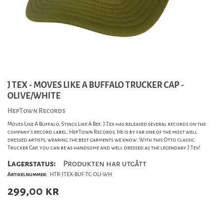
J TEX - MOVES LIKE A BUFFALO TRUCKER CAP -
OLIVE/WHITE
HepTown Records
Moves Like A Buffalo, Stings Like A Bee. J.Tex has released several records on the
company's record label, HepTown Records. He is by far one of the most well
dressed artists, wearing the best garments we know. With this Otto classic
Trucker Cap, you can be as handsome and well dressed as the legendary J.Tex!
Lagerstatus:
Produkten har utgått
Artikelnummer:
HTR-JTEX-BUF-TC-OLI-WH
299,00
kr