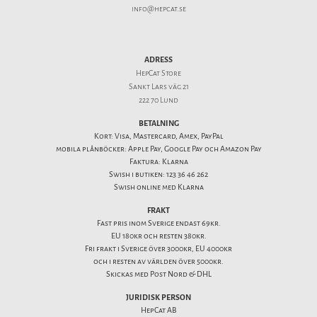
info@hepcat.se
ADRESS
HepCat Store
Sankt Lars väg 21
222 70 Lund
BETALNING
Kort: Visa, Mastercard, Amex, PayPal
mobila plånböcker: Apple Pay, Google Pay och Amazon Pay
Faktura: Klarna
Swish i butiken: 123 36 46 262
Swish online med Klarna
FRAKT
Fast pris inom Sverige endast 69kr.
EU 180kr och resten 380kr.
Fri frakt i Sverige över 3000kr, EU 4000kr
och i resten av världen över 5000kr.
Skickas med Post Nord & DHL
JURIDISK PERSON
HepCat AB