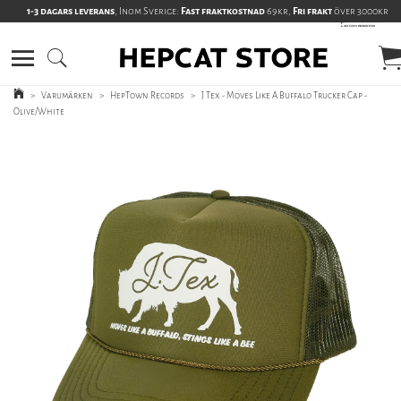
1-3 dagars leverans
, Inom Sverige:
Fast fraktkostnad
69kr,
Fri frakt
över 3000kr
>
Varumärken
>
HepTown Records
>
J Tex - Moves Like A Buffalo Trucker Cap -
Olive/White