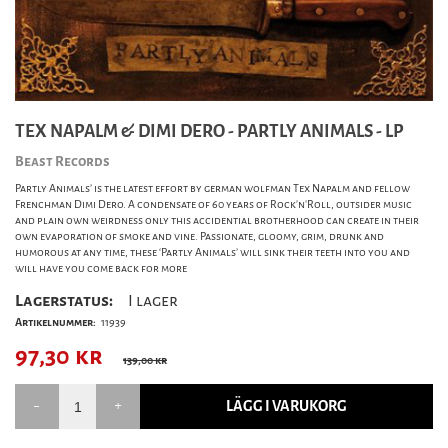
TEX NAPALM & DIMI DERO - PARTLY ANIMALS - LP
Beast Records
Partly Animals’ is the latest effort by german wolfman Tex Napalm and fellow
Frenchman Dimi Dero. A condensate of 60 years of Rock’n’Roll, outsider music
and plain own weirdness only this accidential brotherhood can create in their
own evaporation of smoke and vine. Passionate, gloomy, grim, drunk and
humorous at any time, these ‘Partly Animals’ will sink their teeth into you and
will have you come back for more
Lagerstatus:
I lager
Artikelnummer:
11939
97,30
kr
139,00 kr
LÄGG I VARUKORG