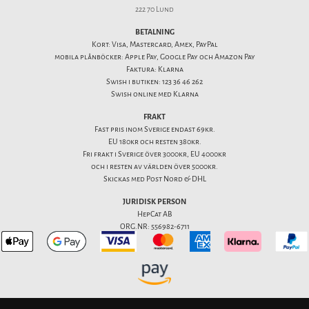
222 70 Lund
BETALNING
Kort: Visa, Mastercard, Amex, PayPal
mobila plånböcker: Apple Pay, Google Pay och Amazon Pay
Faktura: Klarna
Swish i butiken: 123 36 46 262
Swish online med Klarna
FRAKT
Fast pris inom Sverige endast 69kr.
EU 180kr och resten 380kr.
Fri frakt i Sverige över 3000kr, EU 4000kr
och i resten av världen över 5000kr.
Skickas med Post Nord & DHL
JURIDISK PERSON
HepCat AB
ORG.NR: 556982-6711