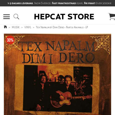
1-3 dagars leverans
, Inom Sverige:
Fast fraktkostnad
69kr,
Fri frakt
över 3000kr
>
MUSIK
>
VINYL
>
Tex Napalm & Dimi Dero - Partly Animals - LP