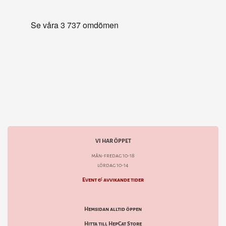
VI HAR ÖPPET
mån-fredag 10-18
lördag 10-14
Event & avvikande tider
Hemsidan alltid öppen
Hitta till HepCat Store