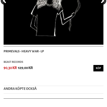
PRIMEVALS - HEAVY WAR - LP
BEAST RECORDS
90,30 KR
129,00 KR
KÖP
ANDRA KÖPTE OCKSȦ