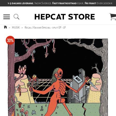
1-3 dagars leverans
, Inom Sverige:
Fast fraktkostnad
69kr,
Fri frakt
över 3000kr
>
MUSIK
>
Regal / Kaviar Special - split EP - LP