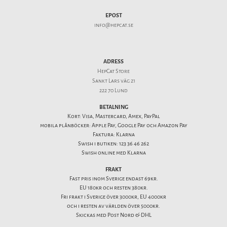
EPOST
info@hepcat.se
ADRESS
HepCat Store
Sankt Lars väg 21
222 70 Lund
BETALNING
Kort: Visa, Mastercard, Amex, PayPal
mobila plånböcker: Apple Pay, Google Pay och Amazon Pay
Faktura: Klarna
Swish i butiken: 123 36 46 262
Swish online med Klarna
FRAKT
Fast pris inom Sverige endast 69kr.
EU 180kr och resten 380kr.
Fri frakt i Sverige över 3000kr, EU 4000kr
och i resten av världen över 5000kr.
Skickas med Post Nord & DHL