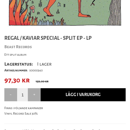
REGAL / KAVIAR SPECIAL - SPLIT EP - LP
Beast Records
Ett split album
Lagerstatus:
I lager
Artikelnummer:
s0000340
97,30
kr
139,00 kr
LÄGG I VARUKORG
Finns i följande kampanjer
Vinyl Record Sale 30%