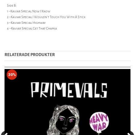
Side B:
1 –Kaviar Special Now I Know
2 –Kaviar Special I Wouldn't Touch You With A Stick
3 –Kaviar Special Highway
4 –Kaviar Special Get That Chapka
RELATERADE PRODUKTER
30%