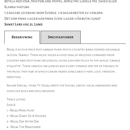
Betala med VISA, MasterCard, PayPal, Apple Pay, Google Pay, Swish eller
Klarna faktura.
1-3 dagars leverans inom Sverige. 1-6 dagar resten av världen.
Det som finns i lager här finns även i lager i vår butik i Lund!
Sankt Lars väg 21, Lund
Beskrivning
Specifikationer
Regal is a four piece post-garage-punk-psych-country band formed originally
in Lyon, France. Their music holds a good deal of melodies combined from
country and post-punk influences, giving a richer touch to the whole "garage
etiquette". These various influences add a very strange specter of feelings to
the music they play in which can be heard songs about hate, love, freedom,
perdition...
Kaviar Special: think Ty Segall meets the Shivas, catchy vocal harmonies and
good old rock and roll melodies.
Track listing
Side A
1 –Regal Mind Hunt
2 –Regal Diary Of A Hooker
3 –Regal Day After Day
4 –Regal The Reasonner