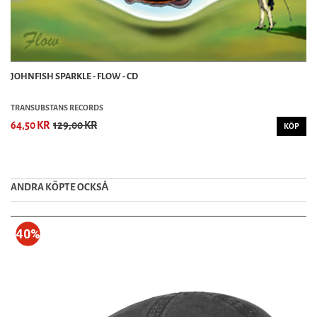
JOHNFISH SPARKLE - FLOW - CD
TRANSUBSTANS RECORDS
64,50 KR
129,00 KR
KÖP
ANDRA KÖPTE OCKSȦ
40%