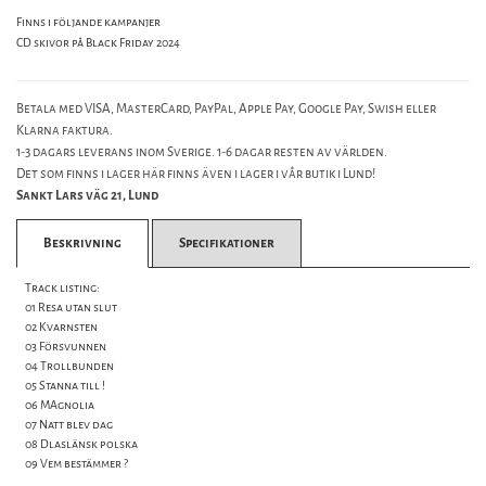
Finns i följande kampanjer
CD skivor på Black Friday 2024
Betala med VISA, MasterCard, PayPal, Apple Pay, Google Pay, Swish eller
Klarna faktura.
1-3 dagars leverans inom Sverige. 1-6 dagar resten av världen.
Det som finns i lager här finns även i lager i vår butik i Lund!
Sankt Lars väg 21, Lund
Beskrivning
Specifikationer
Track listing:
01 Resa utan slut
02 Kvarnsten
03 Försvunnen
04 Trollbunden
05 Stanna till !
06 MAgnolia
07 Natt blev dag
08 Dlaslänsk polska
09 Vem bestämmer ?