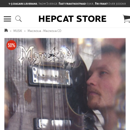
1-3 dagars leverans
, Inom Sverige:
Fast fraktkostnad
69kr,
Fri frakt
över 3000kr
>
MUSIK
>
Magnolia - Magnolia CD