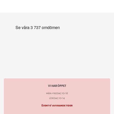
VI HAR ÖPPET
mån-fredag 10-18
lördag 10-14
Event & avvikande tider