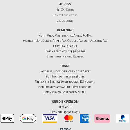
ADRESS
HepCat Store
Sankt Lars väg 21
222 70 Lund
BETALNING
Kort: Visa, Mastercard, Amex, PayPal
mobila plånböcker: Apple Pay, Google Pay och Amazon Pay
Faktura: Klarna
Swish i butiken: 123 36 46 262
Swish online med Klarna
FRAKT
Fast pris inom Sverige endast 69kr.
EU 180kr och resten 380kr.
Fri frakt i Sverige över 3000kr, EU 4000kr
och i resten av världen över 5000kr.
Skickas med Post Nord & DHL
JURIDISK PERSON
HepCat AB
ORG.NR: 556982-6711