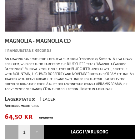
MAGNOLIA - MAGNOLIA CD
Transubstans Records
An amazing band with their debut album from Fengersfors, Sweden. A real heavy
rock gem, who got their name from the BLUE CHEER track ''Magnolia Caboose
Babyfinger''. Musically you find plenty of BLUE CHEER hints as well, spiced up
with MOUNTAIN, HIGHWAY ROBBERRY and NOVEMBER riffs and CREAM feeling. A 9
tracker with heavy guitar riffing and swelling songs that will satisfy every
friend of bombastic rock. A must for anyone who owns a ABRAMIS BRAMA, or
above mentioned bands, CD in their collection. Hosted in a digi-pack.
Lagerstatus:
I lager
Artikelnummer:
9806
64,50
kr
129,00 kr
LÄGG I VARUKORG