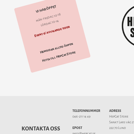
VI HAR ÖPPET
mån-fredag 10-18
lördag 10-14
Event & avvikande tider
Hemsidan alltid öppen
Hitta till HepCat Store
TELEFONNUMMER
ADRESS
046-211 14 49
HepCat Store
Sankt Lars väg 2
KONTAKTA OSS
EPOST
222 70 Lund
info@hepcat.se