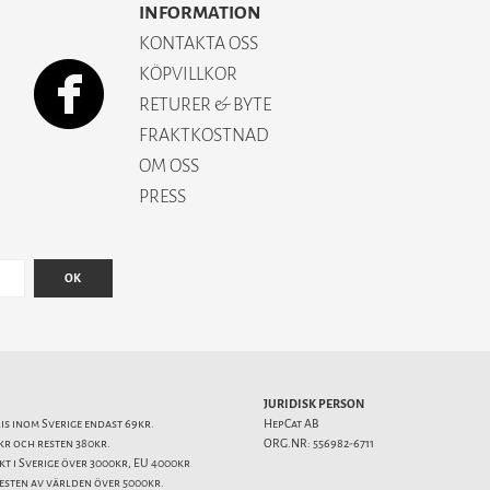
INFORMATION
KONTAKTA OSS
KÖPVILLKOR
RETURER & BYTE
FRAKTKOSTNAD
OM OSS
PRESS
OK
JURIDISK PERSON
ris inom Sverige endast 69kr.
HepCat AB
kr och resten 380kr.
ORG.NR: 556982-6711
akt i Sverige över 3000kr, EU 4000kr
resten av världen över 5000kr.