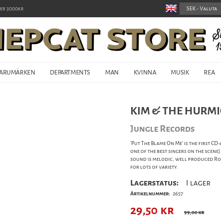
er 3000kr
ARUMÄRKEN
DEPARTMENTS
MAN
KVINNA
MUSIK
REA
KIM & THE HURMIO
Jungle Records
'Put The Blame On Me' is the first C
one of the best singers on the scene
sound is melodic, well produced Roc
for lots of variety.
Lagerstatus:
I lager
Artikelnummer:
2657
29,50
kr
99,00 kr