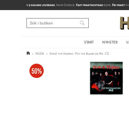
1-3 dagars leverans
, Inom Sverige:
Fast fraktkostnad
69kr,
Fri frakt
öv
START
NYHETER
V
>
MUSIK
>
Kim & the Hurmio - Put the Blame on Me - CD