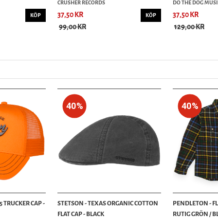
CRUSHER RECORDS
DO THE DOG MUSI
37,50 KR
37,50 KR
KÖP
KÖP
99,00 KR
129,00 KR
40%
40%
5 TRUCKER CAP -
STETSON - TEXAS ORGANIC COTTON
PENDLETON - F
FLAT CAP - BLACK
RUTIG GRÖN / BLÅ