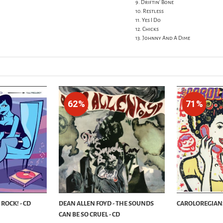
9. Driftin' Bone
10. Restless
11. Yes I Do
12. Chicks
13. Johnny And A Dime
62%
71%
 ROCK! - CD
DEAN ALLEN FOYD - THE SOUNDS
CAROLOREGIANS -
CAN BE SO CRUEL - CD