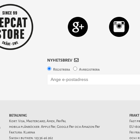
NYHETSBREV
Registrera
Avregistrera
BETALNING
FRAKT
Kort: Visa, Mastercard, Amex, PayPal
Fast p
mobila plånböcker: Apple Pay, Google Pay och Amazon Pay
EU 180
1
Faktura: Klarna
Fri fr
Swish i butiken: 123 36 46 262
och i 