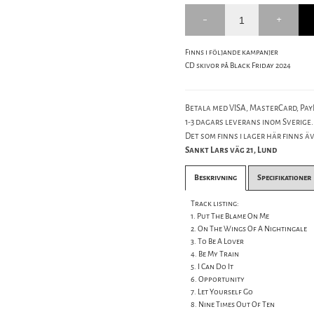
Finns i följande kampanjer
CD skivor på Black Friday 2024
Betala med VISA, MasterCard, PayP
1-3 dagars leverans inom Sverige.
Det som finns i lager här finns äve
Sankt Lars väg 21, Lund
Beskrivning
Specifikationer
Track listing:
1. Put The Blame On Me
2. On The Wings Of A Nightingale
3. To Be A Lover
4. Be My Train
5. I Can Do It
6. Opportunity
7. Let Yourself Go
8. Nine Times Out Of Ten