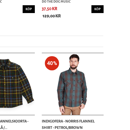
C
DO THE DOG MUSIC
37,50 KR
KÖP
KÖP
129,00 KR
40%
LANNELSKJORTA -
INDIGOFERA - NORRIS FLANNEL
 /...
SHIRT - PETROL/BROWN