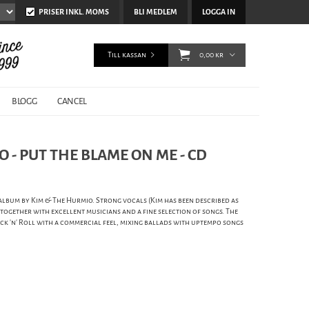
PRISER INKL. MOMS
BLI MEDLEM
LOGGA IN
Till kassan
0,00 kr
BLOGG
CANCEL
 - PUT THE BLAME ON ME - CD
D-album by Kim & The Hurmio. Strong vocals (Kim has been described as
) together with excellent musicians and a fine selection of songs. The
k 'n' Roll with a commercial feel, mixing ballads with uptempo songs