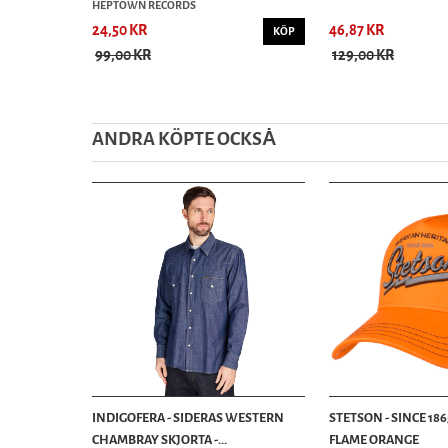
HEPTOWN RECORDS
24,50 KR
46,87 KR
KÖP
99,00 KR
129,00 KR
ANDRA KÖPTE OCKSȦ
INDIGOFERA - SIDERAS WESTERN
STETSON - SINCE 186
CHAMBRAY SKJORTA -...
FLAME ORANGE