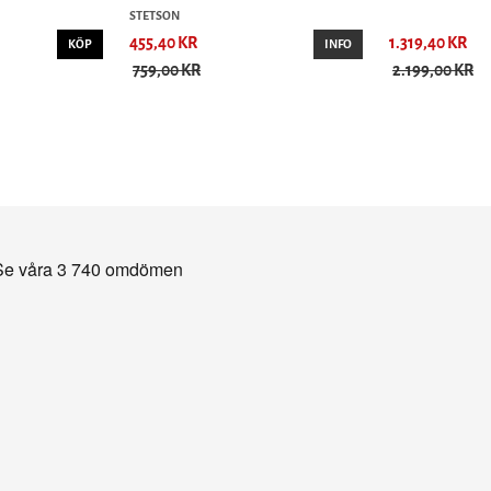
STETSON
455,40 KR
1.319,40 KR
KÖP
INFO
759,00 KR
2.199,00 KR