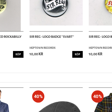
EED ROCKABILLY
SIR REG - LOGO BADGE ''SVART''
SIR REG - LOGO 
HEPTOWN RECORDS
HEPTOWN RECOR
10,00 KR
10,00 KR
KÖP
KÖP
40%
40%