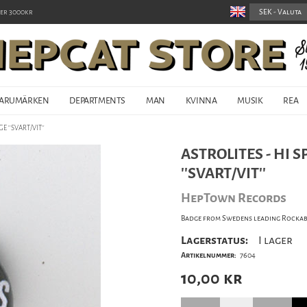
er 3000kr
ARUMÄRKEN
DEPARTMENTS
MAN
KVINNA
MUSIK
REA
E ''SVART/VIT''
ASTROLITES - HI 
''SVART/VIT''
HepTown Records
Badge from Swedens leading Rockabil
Lagerstatus:
I lager
Artikelnummer:
7604
10,00
kr