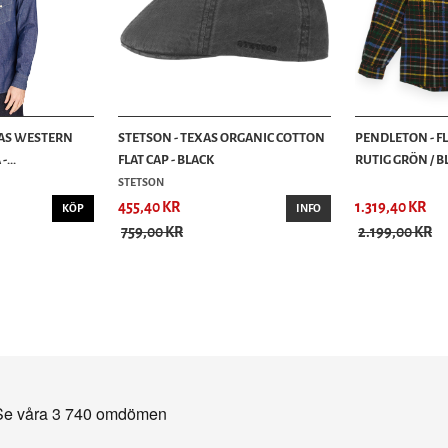
RAS WESTERN
STETSON - TEXAS ORGANIC COTTON
PENDLETON - F
...
FLAT CAP - BLACK
RUTIG GRÖN / BLÅ
STETSON
455,40 KR
1.319,40 KR
KÖP
INFO
759,00 KR
2.199,00 KR