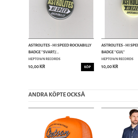
ASTROLITES - HI SPEED ROCKABILLY
ASTROLITES - HI SP
BADGE ''SVART/...
BADGE ''GUL''
HEPTOWN RECORDS
HEPTOWN RECORDS
10,00 KR
10,00 KR
KÖP
ANDRA KÖPTE OCKSȦ