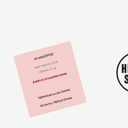
VI HAR ÖPPET
mån-fredag 10-18
lördag 10-14
Event & avvikande tider
Hemsidan alltid öppen
Hitta till HepCat Store