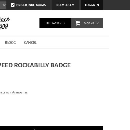
PRISER INKL. MOMS
BLI MEDLEM
LOGGA IN
Till kassan
0,00 kr
BLOGG
CANCEL
SPEED ROCKABILLY BADGE
ly act, Astrolites.