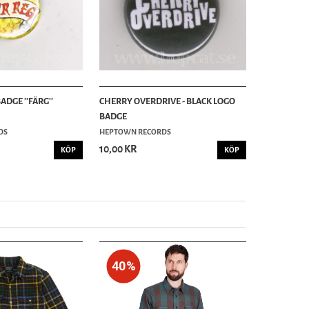
BADGE ''FÄRG''
CHERRY OVERDRIVE - BLACK LOGO
BADGE
DS
HEPTOWN RECORDS
10,00 KR
KÖP
KÖP
40%