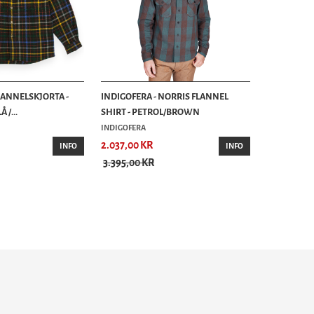
LANNELSKJORTA -
INDIGOFERA - NORRIS FLANNEL
 /...
SHIRT - PETROL/BROWN
INDIGOFERA
2.037,00 KR
INFO
INFO
3.395,00 KR