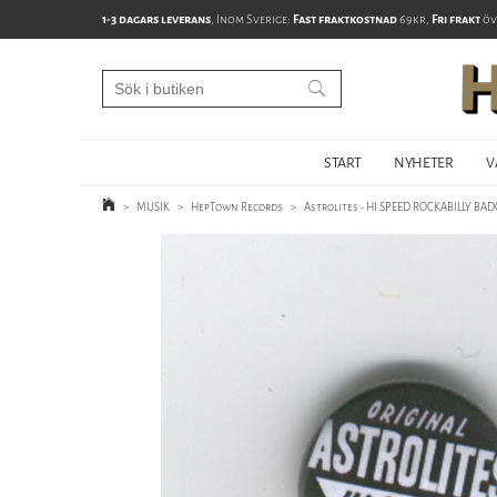
1-3 dagars leverans
, Inom Sverige:
Fast fraktkostnad
69kr,
Fri frakt
öv
START
NYHETER
V
>
MUSIK
>
HepTown Records
>
Astrolites - HI SPEED ROCKABILLY BADG