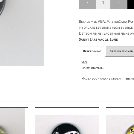
Betala med VISA, MasterCard, PayP
1-3 dagars leverans inom Sverige.
Det som finns i lager här finns äve
Sankt Lars väg 21, Lund
Beskrivning
Specifikationer
SIZE:
-25mm diameter
Have a look and a listen at their my