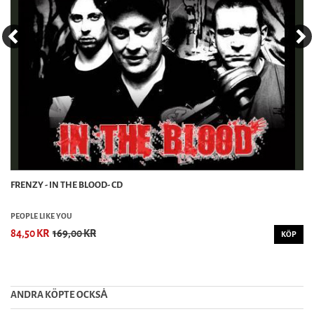
FRENZY - IN THE BLOOD- CD
PEOPLE LIKE YOU
84,50 KR
169,00 KR
KÖP
ANDRA KÖPTE OCKSȦ