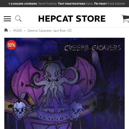
1-3 dagars leverans
, Inom Sverige:
Fast fraktkostnad
69kr,
Fri frakt
över 3000kr
>
MUSIK
>
Creepin' Cadavers - Last Ride - CD