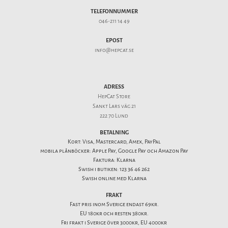
TELEFONNUMMER
046-211 14 49
EPOST
info@hepcat.se
ADRESS
HepCat Store
Sankt Lars väg 21
222 70 Lund
BETALNING
Kort: Visa, Mastercard, Amex, PayPal
mobila plånböcker: Apple Pay, Google Pay och Amazon Pay
Faktura: Klarna
Swish i butiken: 123 36 46 262
Swish online med Klarna
FRAKT
Fast pris inom Sverige endast 69kr.
EU 180kr och resten 380kr.
Fri frakt i Sverige över 3000kr, EU 4000kr