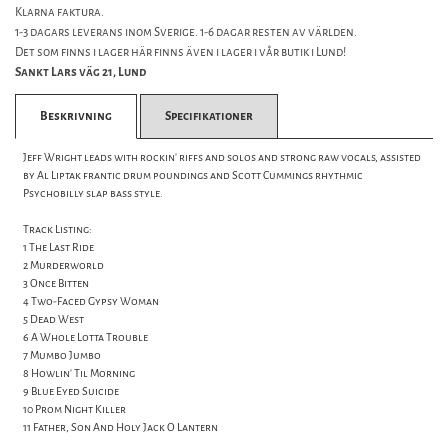
Klarna faktura.
1-3 dagars leverans inom Sverige. 1-6 dagar resten av världen.
Det som finns i lager här finns även i lager i vår butik i Lund!
Sankt Lars väg 21, Lund
Beskrivning
Specifikationer
Jeff Wright leads with rockin' riffs and solos and strong raw vocals, assisted
by Al Liptak frantic drum poundings and Scott Cummings rhythmic
Psychobilly slap bass style.
Track Listing:
1 The Last Ride
2 Murderworld
3 Once Bitten
4 Two-Faced Gypsy Woman
5 Dead West
6 A Whole Lotta Trouble
7 Mumbo Jumbo
8 Howlin' Til Morning
9 Blue Eyed Suicide
10 Prom Night Killer
11 Father, Son And Holy Jack O Lantern