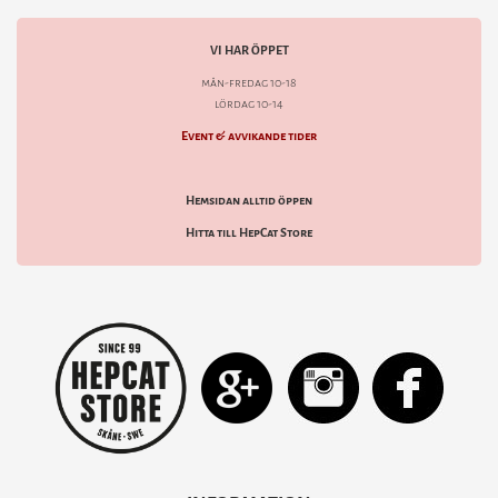
VI HAR ÖPPET
mån-fredag 10-18
lördag 10-14
Event & avvikande tider
Hemsidan alltid öppen
Hitta till HepCat Store