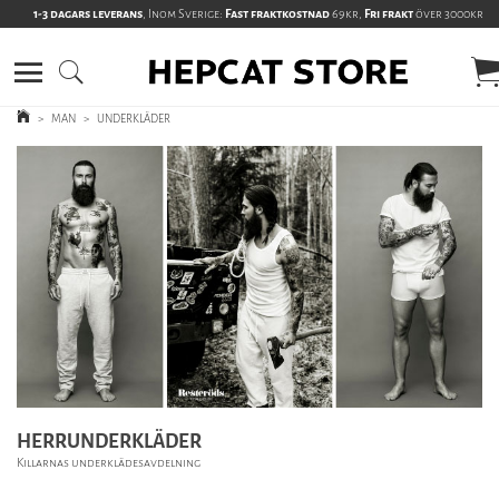
1-3 dagars leverans
, Inom Sverige:
Fast fraktkostnad
69kr,
Fri frakt
över 3000kr
>
MAN
>
UNDERKLÄDER
HERRUNDERKLÄDER
Killarnas underklädesavdelning