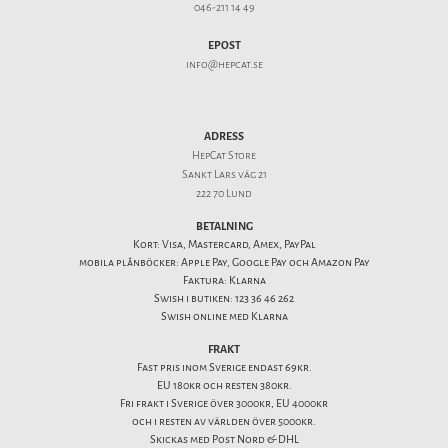
046-211 14 49
EPOST
info@hepcat.se
ADRESS
HepCat Store
Sankt Lars väg 21
222 70 Lund
BETALNING
Kort: Visa, Mastercard, Amex, PayPal
mobila plånböcker: Apple Pay, Google Pay och Amazon Pay
Faktura: Klarna
Swish i butiken: 123 36 46 262
Swish online med Klarna
FRAKT
Fast pris inom Sverige endast 69kr.
EU 180kr och resten 380kr.
Fri frakt i Sverige över 3000kr, EU 4000kr
och i resten av världen över 5000kr.
Skickas med Post Nord & DHL