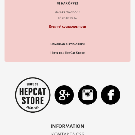
VI HAR ÖPPET
mån-fredag 10-18
lördag 10-14
Event & avvikande tider
Hemsidan alltid öppen
Hitta till HepCat Store
INFORMATION
KONTAKTA OSS