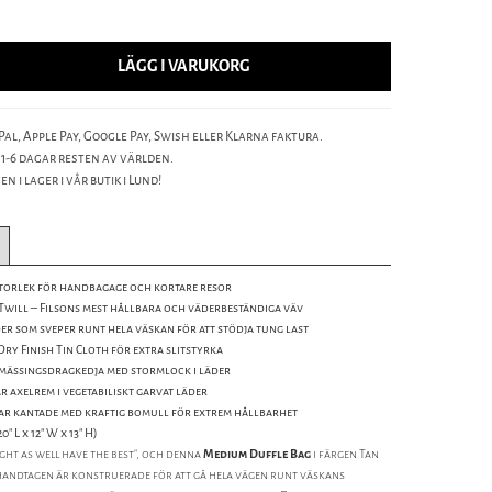
LÄGG I VARUKORG
al, Apple Pay, Google Pay, Swish eller Klarna faktura.
 1-6 dagar resten av världen.
n i lager i vår butik i Lund!
storlek för handbagage och kortare resor
will – Filsons mest hållbara och väderbeständiga väv
er som sveper runt hela väskan för att stödja tung last
Dry Finish Tin Cloth för extra slitstyrka
 mässingsdragkedja med stormlock i läder
 axelrem i vegetabiliskt garvat läder
r kantade med kraftig bomull för extrem hållbarhet
0" L x 12" W x 13" H)
ight as well have the best", och denna
Medium Duffle Bag
i färgen Tan
erhandtagen är konstruerade för att gå hela vägen runt väskans