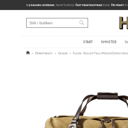
1-3 dagars leverans
, Inom Sverige:
Fast fraktkostnad
69kr,
Fri frakt
öv
START
NYHETER
V
>
Departments
>
Väskor
>
Filson - Rugged Twill Medium Duffle Väsk