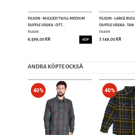
FILSON - RUGGED TWILL MEDIUM
FILSON - LARGE RUG
DUFFLE VÄSKA - OTT...
DUFFLE VÄSKA - TAN
FILSON
FILSON
6.599,00 KR
7.149,00 KR
KÖP
ANDRA KÖPTE OCKSȦ
40%
40%