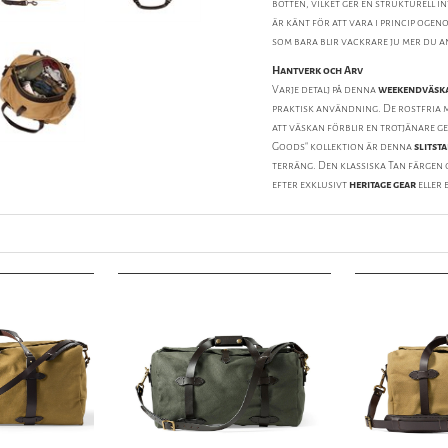
botten, vilket ger en strukturell 
är känt för att vara i princip oge
som bara blir vackrare ju mer du 
Hantverk och Arv
Varje detalj på denna
weekendväsk
praktisk användning. De rostfria m
att väskan förblir en trotjänare g
Goods" kollektion är denna
slitst
terräng. Den klassiska Tan färgen g
efter exklusivt
heritage gear
eller e