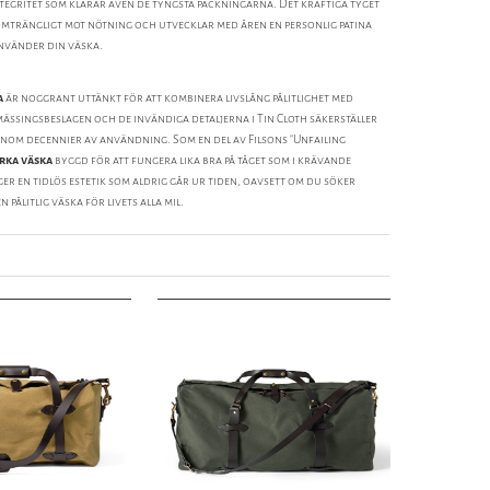
integritet som klarar även de tyngsta packningarna. Det kraftiga tyget
nomträngligt mot nötning och utvecklar med åren en personlig patina
använder din väska.
a
är noggrant uttänkt för att kombinera livslång pålitlighet med
ässingsbeslagen och de invändiga detaljerna i Tin Cloth säkerställer
enom decennier av användning. Som en del av Filsons "Unfailing
arka väska
byggd för att fungera lika bra på tåget som i krävande
er en tidlös estetik som aldrig går ur tiden, oavsett om du söker
n pålitlig väska för livets alla mil.