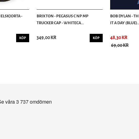
ELSKJORTA -
BRIXTON - PEGASUS C NP MP
BOB DYLAN - T
TRUCKER CAP - WHITECA...
IT A DAY (BLUE)..
349,00 KR
48,30 KR
KÖP
KÖP
69,00 KR