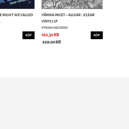
HE NIGHT WE CALLED
VÅNNA INGET – ALLVAR - (CLEAR
.
VINYL) LP
P.TRASH RECORDS
160,30 KR
KÖP
KÖP
229,00 KR