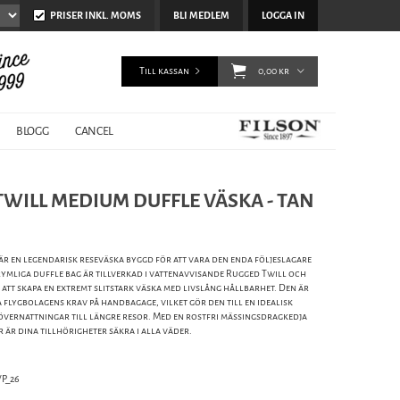
PRISER INKL. MOMS
BLI MEDLEM
LOGGA IN
Till kassan
0,00 kr
BLOGG
CANCEL
TWILL MEDIUM DUFFLE VÄSKA - TAN
r en legendarisk reseväska byggd för att vara den enda följeslagare
ymliga duffle bag är tillverkad i vattenavvisande Rugged Twill och
 att skapa en extremt slitstark väska med livslång hållbarhet. Den är
 flygbolagens krav på handbagage, vilket gör den till en idealisk
övernattningar till längre resor. Med en rostfri mässingsdragkedja
 är dina tillhörigheter säkra i alla väder.
P_26