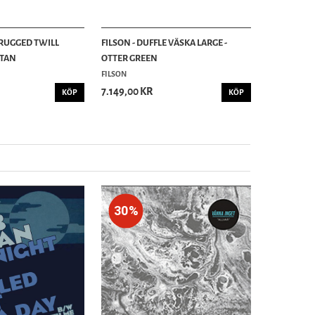
 RUGGED TWILL
FILSON - DUFFLE VÄSKA LARGE -
 TAN
OTTER GREEN
FILSON
7.149,00 KR
KÖP
KÖP
30%