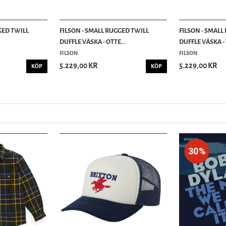
GED TWILL
FILSON - SMALL RUGGED TWILL
FILSON - SMALL
DUFFLE VÄSKA - OTTE...
DUFFLE VÄSKA -
FILSON
FILSON
5.229,00 KR
5.229,00 KR
KÖP
KÖP
30%