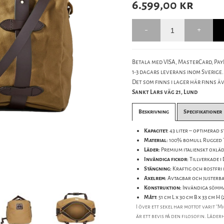
6.599,00
kr
Betala med VISA, MasterCard, PayP
1-3 dagars leverans inom Sverige.
Det som finns i lager här finns äve
Sankt Lars väg 21, Lund
Beskrivning
Specifikationer
Kapacitet:
43 liter – optimerad 
Material:
100% bomull Rugged T
Läder:
Premium italienskt oxläd
Invändiga fickor:
Tillverkade i 
Stängning:
Kraftig och rostfri
Axelrem:
Avtagbar och justerbar
Konstruktion:
Invändiga sömma
Mått:
51 cm L x 30 cm B x 33 cm H (2
I över ett sekel har mottot varit "M
är ett bevis på den filosofin. Läd