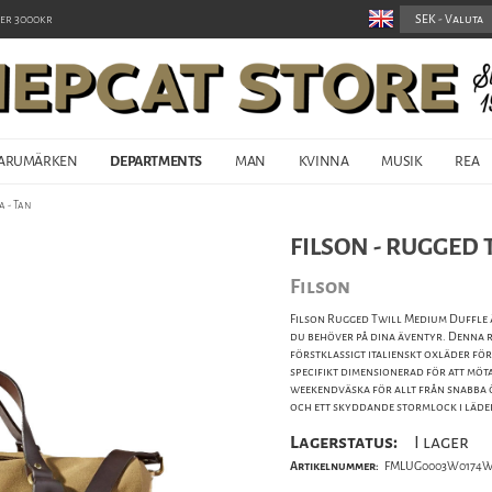
er 3000kr
ARUMÄRKEN
DEPARTMENTS
MAN
KVINNA
MUSIK
REA
a - Tan
FILSON - RUGGED 
Filson
Filson Rugged Twill Medium Duffle ä
du behöver på dina äventyr. Denna r
förstklassigt italienskt oxläder för
specifikt dimensionerad för att möta
weekendväska för allt från snabba 
och ett skyddande stormlock i läder
Lagerstatus:
I lager
Artikelnummer:
FMLUG0003W0174W