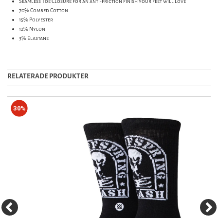
Seamless Toe Closure for an anti-friction finish your feet will love
70% Combed Cotton
15% Polyester
12% Nylon
3% Elastane
RELATERADE PRODUKTER
30%