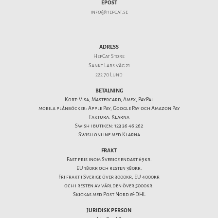
EPOST
info@hepcat.se
ADRESS
HepCat Store
Sankt Lars väg 21
222 70 Lund
BETALNING
Kort: Visa, Mastercard, Amex, PayPal
mobila plånböcker: Apple Pay, Google Pay och Amazon Pay
Faktura: Klarna
Swish i butiken: 123 36 46 262
Swish online med Klarna
FRAKT
Fast pris inom Sverige endast 69kr.
EU 180kr och resten 380kr.
Fri frakt i Sverige över 3000kr, EU 4000kr
och i resten av världen över 5000kr.
Skickas med Post Nord & DHL
JURIDISK PERSON