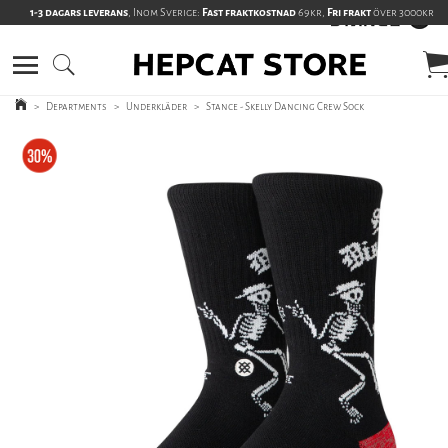
1-3 dagars leverans
, Inom Sverige:
Fast fraktkostnad
69kr,
Fri frakt
över 3000kr
>
Departments
>
Underkläder
>
Stance - Skelly Dancing Crew Sock