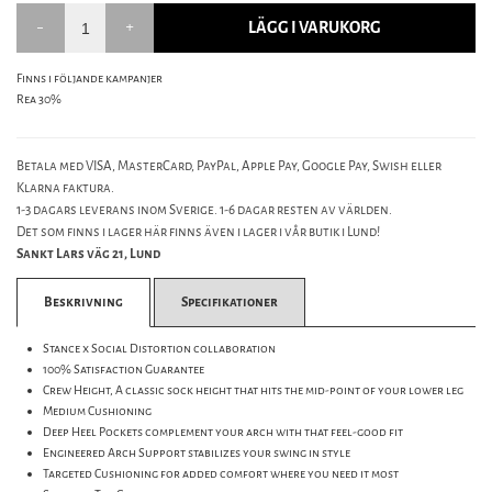
LÄGG I VARUKORG
Finns i följande kampanjer
Rea 30%
Betala med VISA, MasterCard, PayPal, Apple Pay, Google Pay, Swish eller
Klarna faktura.
1-3 dagars leverans inom Sverige. 1-6 dagar resten av världen.
Det som finns i lager här finns även i lager i vår butik i Lund!
Sankt Lars väg 21, Lund
Beskrivning
Specifikationer
Stance x Social Distortion collaboration
100% Satisfaction Guarantee
Crew Height, A classic sock height that hits the mid-point of your lower leg
Medium Cushioning
Deep Heel Pockets complement your arch with that feel-good fit
Engineered Arch Support stabilizes your swing in style
Targeted Cushioning for added comfort where you need it most