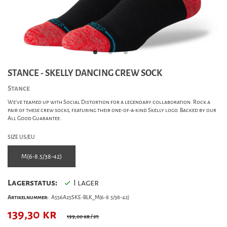
STANCE - SKELLY DANCING CREW SOCK
Stance
We've teamed up with Social Distortion for a legendary collaboration. Rock a
pair of these crew socks, featuring their one-of-a-kind Skelly logo. Backed by our
All Good Guarantee.
SIZE US/EU
M(6-8.5/38-42)
Lagerstatus:
I lager
Artikelnummer:
A556A25SKE-BLK_M(6-8.5/38-42)
139,30
kr
199,00 kr
/ st.