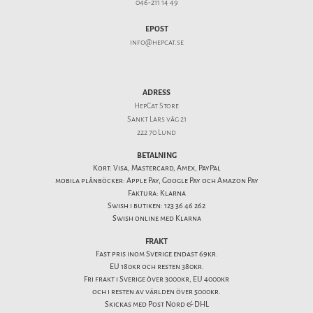
046-211 14 49
EPOST
info@hepcat.se
ADRESS
HepCat Store
Sankt Lars väg 21
222 70 Lund
BETALNING
Kort: Visa, Mastercard, Amex, PayPal
mobila plånböcker: Apple Pay, Google Pay och Amazon Pay
Faktura: Klarna
Swish i butiken: 123 36 46 262
Swish online med Klarna
FRAKT
Fast pris inom Sverige endast 69kr.
EU 180kr och resten 380kr.
Fri frakt i Sverige över 3000kr, EU 4000kr
och i resten av världen över 5000kr.
Skickas med Post Nord & DHL