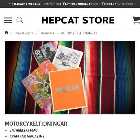
1-3 dagars leverans
, Inom Sverige:
Fast fraktkostnad
69kr,
Fri frakt
över 3000kr
>
Departments
>
Tidningar
>
MOTORCYCKELTIDNINGAR
MOTORCYKELTIDNINGAR
2 WHEELERS MAG
CRAFTRAD MAGAZINE