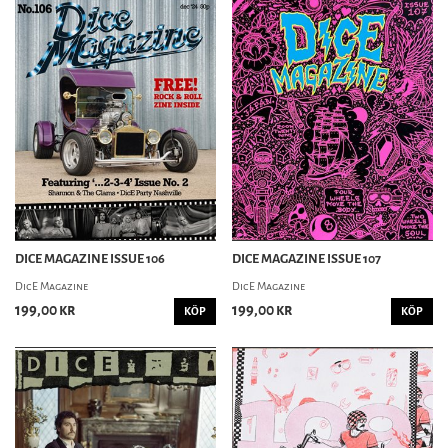
DICE MAGAZINE ISSUE 106
DICE MAGAZINE ISSUE 107
DicE Magazine
DicE Magazine
199,00 kr
199,00 kr
KÖP
KÖP