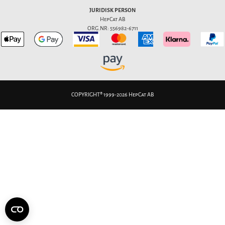
JURIDISK PERSON
HepCat AB
ORG.NR: 556982-6711
COPYRIGHT® 1999-2026 HepCat AB