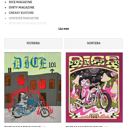
DICE MAGAZINE
DIRTY MAGAZINE
GREASY KULTURE
LOWSIDE MAGAZINE
MOTORCYCHO MAGAZINE
Läs mer
MOTORIZED! MAGAZINE
ONE PERCENT MAGAZINE
SIDEBURN MAGAZINE
FILTRERA
SORTERA