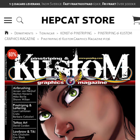
1-3 dagars leverans
, Inom Sverige:
Fast fraktkostnad
69kr,
Fri frakt
över 3000kr
>
Departments
>
Tidningar
>
KONST & PINSTRIPING
>
PINSTRIPING & KUSTOM
GRAPHICS MAGAZINE
>
Pinstriping & Kustom Graphics Magazine # 036