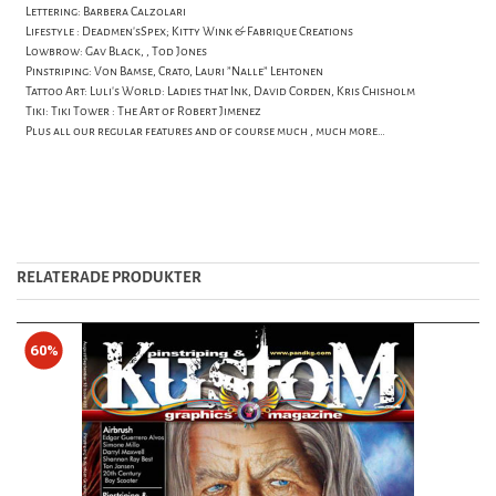
Lettering: Barbera Calzolari
Lifestyle : Deadmen’sSpex; Kitty Wink & Fabrique Creations
Lowbrow: Gav Black, , Tod Jones
Pinstriping: Von Bamse, Crato, Lauri ”Nalle” Lehtonen
Tattoo Art: Luli’s World: Ladies that Ink, David Corden, Kris Chisholm
Tiki: Tiki Tower : The Art of Robert Jimenez
Plus all our regular features and of course much , much more…
RELATERADE PRODUKTER
60%