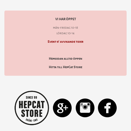
VI HAR ÖPPET
mån-fredag 10-18
lördag 10-14
Event & avvikande tider
Hemsidan alltid öppen
Hitta till HepCat Store