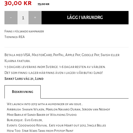
30,00
kr
75,00 kr
LÄGG I VARUKORG
Finns i följande kampanjer
Tidnings-REA
Betala med VISA, MasterCard, PayPal, Apple Pay, Google Pay, Swish eller
Klarna faktura.
1-3 dagars leverans inom Sverige. 1-6 dagar resten av världen.
Det som finns i lager här finns även i lager i vår butik i Lund!
Sankt Lars väg 21, Lund
Beskrivning
We launch into 2013 with a humdinger of an issue…
Airbrush: Shawn Wilken, Marlon Navaro Duran, Jeroen van Neijhof
Mike Barile & Sandi Baker of Wolfsong Studio.
Burlesque : Evis Eveiler,
Events: Goodwood Revival. Eats your Heart out 2012, Jingle Belles
How Too: Star Wars Tank from Pitstop Paint