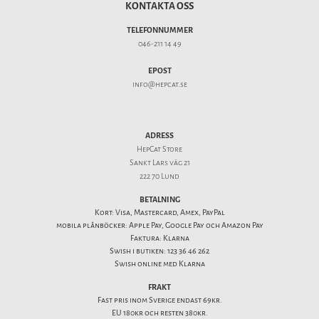
KONTAKTA OSS
TELEFONNUMMER
046-211 14 49
EPOST
info@hepcat.se
ADRESS
HepCat Store
Sankt Lars väg 21
222 70 Lund
BETALNING
Kort: Visa, Mastercard, Amex, PayPal
mobila plånböcker: Apple Pay, Google Pay och Amazon Pay
Faktura: Klarna
Swish i butiken: 123 36 46 262
Swish online med Klarna
FRAKT
Fast pris inom Sverige endast 69kr.
EU 180kr och resten 380kr.