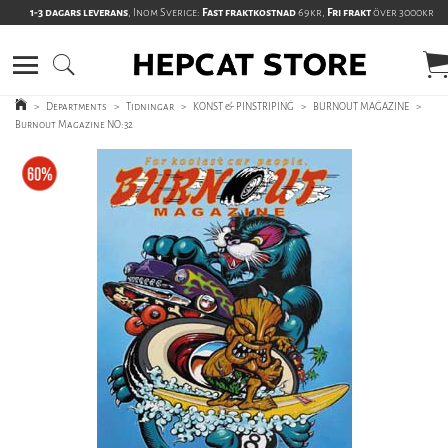
1-3 dagars leverans
, Inom Sverige:
Fast fraktkostnad
69kr,
Fri frakt
över 3000kr
>
Departments
>
Tidningar
>
KONST & PINSTRIPING
>
BURNOUT MAGAZINE
>
Burnout Magazine NO:32