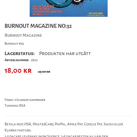
BURNOUT MAGAZINE NO:32
Burnout Magazine
Burnout #32
Lagerstatus:
Produkten har utgått
Artikelnummer:
2820
18,00
kr
45,00 kr
Finns i följande kampanjer
Tidnings-REA
Betala med VISA, MasterCard, PayPal, Apple Pay, Google Pay, Swish eller
Klarna faktura.
1-3 dagars leverans inom Sverige. 1-6 dagar resten av världen.