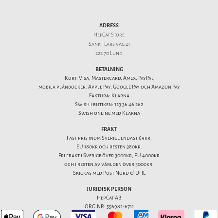
ADRESS
HepCat Store
Sankt Lars väg 21
222 70 Lund
BETALNING
Kort: Visa, Mastercard, Amex, PayPal
mobila plånböcker: Apple Pay, Google Pay och Amazon Pay
Faktura: Klarna
Swish i butiken: 123 36 46 262
Swish online med Klarna
FRAKT
Fast pris inom Sverige endast 69kr.
EU 180kr och resten 380kr.
Fri frakt i Sverige över 3000kr, EU 4000kr
och i resten av världen över 5000kr.
Skickas med Post Nord & DHL
JURIDISK PERSON
HepCat AB
ORG.NR: 556982-6711