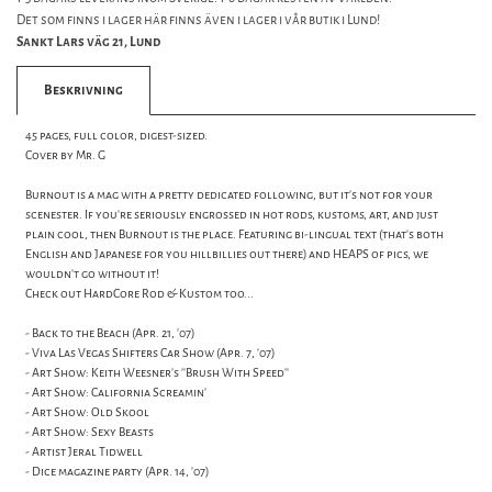
Det som finns i lager här finns även i lager i vår butik i Lund!
Sankt Lars väg 21, Lund
Beskrivning
45 pages, full color, digest-sized.
Cover by Mr. G
Burnout is a mag with a pretty dedicated following, but it's not for your
scenester. If you're seriously engrossed in hot rods, kustoms, art, and just
plain cool, then Burnout is the place. Featuring bi-lingual text (that's both
English and Japanese for you hillbillies out there) and HEAPS of pics, we
wouldn't go without it!
Check out HardCore Rod & Kustom too...
- Back to the Beach (Apr. 21, '07)
- Viva Las Vegas Shifters Car Show (Apr. 7, '07)
- Art Show: Keith Weesner's ''Brush With Speed''
- Art Show: California Screamin'
- Art Show: Old Skool
- Art Show: Sexy Beasts
- Artist Jeral Tidwell
- Dice magazine party (Apr. 14, '07)