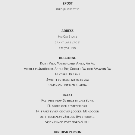
EPOST
info@hepcat.se
ADRESS
HepCat Store
Sankt Lars väg 21
222 70 Lund
BETALNING
Kort: Visa, Mastercard, Amex, PayPal
mobila plånböcker: Apple Pay, Google Pay och Amazon Pay
Faktura: Klarna
Swish i butiken: 123 36 46 262
Swish online med Klarna
FRAKT
Fast pris inom Sverige endast 69kr.
EU 180kr och resten 380kr.
Fri frakt i Sverige över 3000kr, EU 4000kr
och i resten av världen över 5000kr.
Skickas med Post Nord & DHL
JURIDISK PERSON