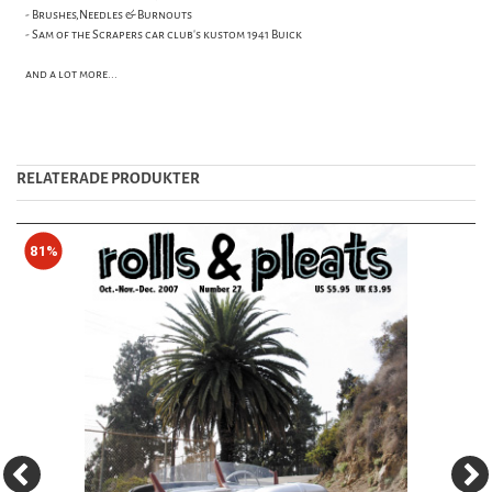
- Brushes,Needles & Burnouts
- Sam of the Scrapers car club's kustom 1941 Buick
and a lot more...
RELATERADE PRODUKTER
81%