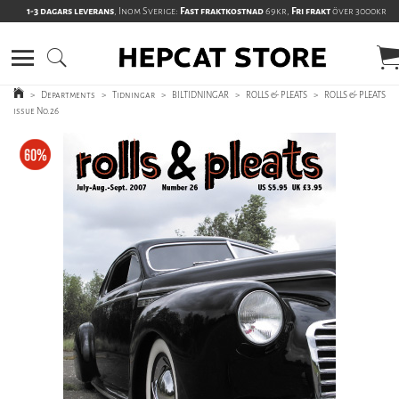
1-3 dagars leverans
, Inom Sverige:
Fast fraktkostnad
69kr,
Fri frakt
över 3000kr
>
Departments
>
Tidningar
>
BILTIDNINGAR
>
ROLLS & PLEATS
>
ROLLS & PLEATS
issue No.26