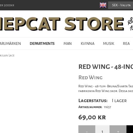
er 3000kr
ARUMÄRKEN
DEPARTMENTS
MAN
KVINNA
MUSIK
REA
aslan Lace
RED WING - 48-I
Red Wing
Red Wing - 48-tum- Bruna/Svarta Ta
fabriksnya Red Wing skor. Dessa sko
Lagerstatus:
I lager
Artikelnummer:
11657
69,00
kr