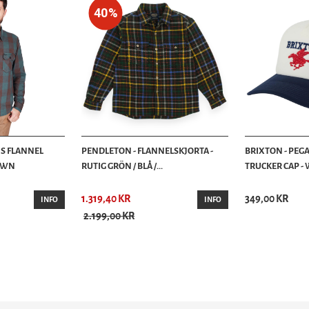
40%
IS FLANNEL
PENDLETON - FLANNELSKJORTA -
BRIXTON - PEG
ROWN
RUTIG GRÖN / BLÅ /...
TRUCKER CAP - 
1.319,40 KR
349,00 KR
INFO
INFO
2.199,00 KR