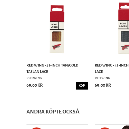
RED WING - 48-INCH TAN/GOLD
RED WING - 48-INCH
TASLAN LACE
LACE
RED WING
RED WING
69,00 KR
69,00 KR
KÖP
ANDRA KÖPTE OCKSȦ