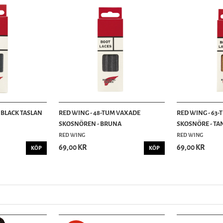
 BLACK TASLAN
RED WING - 48-TUM VAXADE
RED WING - 63-
SKOSNÖREN - BRUNA
SKOSNÖRE - TA
RED WING
RED WING
69,00 KR
69,00 KR
KÖP
KÖP