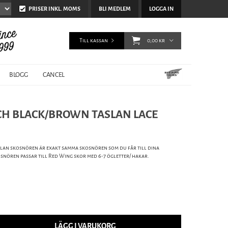
PRISER INKL. MOMS
BLI MEDLEM
LOGGA IN
Till kassan
0,00 kr
BLOGG
CANCEL
NCH BLACK/BROWN TASLAN LACE
slan skosnören är exakt samma skosnören som du får till dina
snören passar till Red Wing skor med 6-7 ögletter/ hakar.
LÄGG I VARUKORG