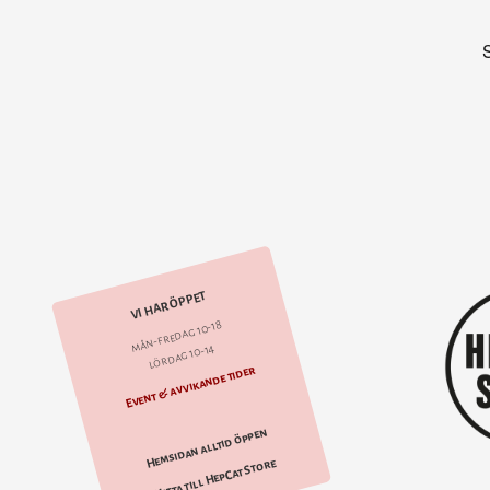
VI HAR ÖPPET
mån-fredag 10-18
lördag 10-14
Event & avvikande tider
Hemsidan alltid öppen
Hitta till HepCat Store