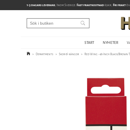
1-3 dagars leverans
, Inom Sverige:
Fast fraktkostnad
69kr,
Fri frakt
öv
START
NYHETER
V
>
Departments
>
Skor & kängor
>
Red Wing - 48-Inch Black/Brown T