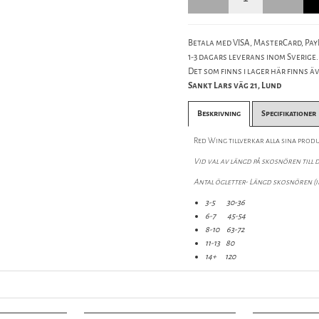
Betala med VISA, MasterCard, PayP
1-3 dagars leverans inom Sverige.
Det som finns i lager här finns äve
Sankt Lars väg 21, Lund
Beskrivning
Specifikationer
Red Wing tillverkar alla sina produ
Vid val av längd på skosnören till 
Antal ögletter- Längd skosnören (
3-5 30-36
6-7 45-54
8-10 63-72
11-13
80
14+ 120