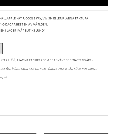
al, Apple Pay, Google Pay, Swish eller Klarna faktura.
 1-6 dagar resten av världen.
n i lager i vår butik i Lund!
kter i USA, i samma fabriker som de använt de senaste 80 åren.
dina Red Wing skor kan du med fördel utgå ifrån följande tabell:
inch)