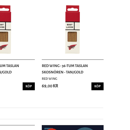
TUM TASLAN
RED WING - 36-TUM TASLAN
N/GOLD
SKOSNÖREN - TAN/GOLD
RED WING
69,00 KR
KÖP
KÖP