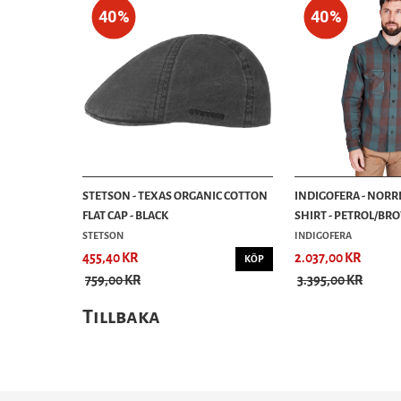
40%
40%
STETSON - TEXAS ORGANIC COTTON
INDIGOFERA - NORR
FLAT CAP - BLACK
SHIRT - PETROL/B
STETSON
INDIGOFERA
455,40 KR
2.037,00 KR
KÖP
759,00 KR
3.395,00 KR
Tillbaka