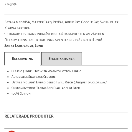
Rea 30%
Betala med VISA, MasterCard, PayPal, Apple Pay, Google Pay, Swish eller
Klarna faktura.
1-3 dagars leverans inom Sverige. 1-6 dagar resten av världen.
Det som finns i lager här finns även i lager i vår butik i Lund!
Sankt Lars väg 21, Lund
Beskrivning
Specifikationer
Classic 5 Panel Hat With Washed Cotton Fabric
Adjustable Snapback Closure
Details Include" Embroidered Twill Patch (Unique To Colorway)"
Custom Interior Taping And Flag Label At Back
100% Cotton
RELATERADE PRODUKTER