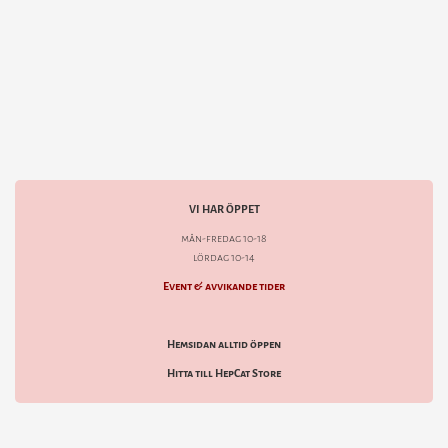
VI HAR ÖPPET
mån-fredag 10-18
lördag 10-14
Event & avvikande tider
Hemsidan alltid öppen
Hitta till HepCat Store