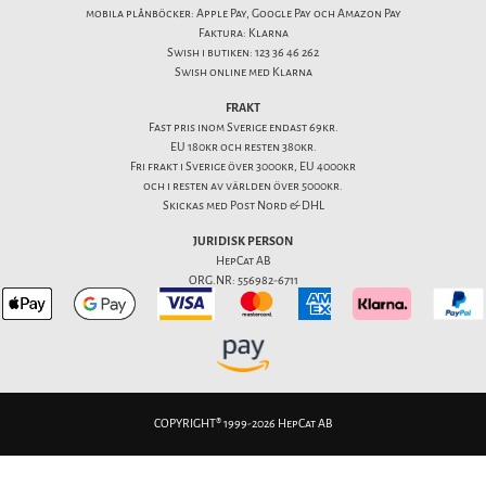
mobila plånböcker: Apple Pay, Google Pay och Amazon Pay
Faktura: Klarna
Swish i butiken: 123 36 46 262
Swish online med Klarna
FRAKT
Fast pris inom Sverige endast 69kr.
EU 180kr och resten 380kr.
Fri frakt i Sverige över 3000kr, EU 4000kr
och i resten av världen över 5000kr.
Skickas med Post Nord & DHL
JURIDISK PERSON
HepCat AB
ORG.NR: 556982-6711
COPYRIGHT® 1999-2026 HepCat AB