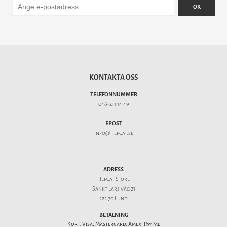
OK
KONTAKTA OSS
TELEFONNUMMER
046-211 14 49
EPOST
info@hepcat.se
ADRESS
HepCat Store
Sankt Lars väg 21
222 70 Lund
BETALNING
Kort: Visa, Mastercard, Amex, PayPal