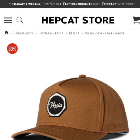
1-3 dagars leverans
, Inom Sverige:
Fast fraktkostnad
69kr,
Fri frakt
över 3000kr
>
Departments
>
Hattar & kepsar
>
Kepsar
>
Vissla - Sevens Hat - Rubber