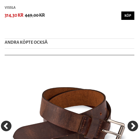
VISSLA
314,30 KR
449,00 KR
KÖP
ANDRA KÖPTE OCKSȦ