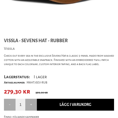
VISSLA - SEVENS HAT - RUBBER
Vissla
Check out every sea in the exclusive Sevens Hat-a classic 5-panel made from washed
cotton with an adjustable snapback. Finished with an embroidered twill patch
unique to each colorway, custom interior taping, and a back flag label.
Lagerstatus:
I lager
Artikelnummer:
MAHT7SEV-RUB
279,30
kr
399,00 kr
LÄGG I VARUKORG
Finns i följande kampanjer