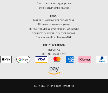
Swish i butiken: 123 36 46 262
Swish online med Klarna
FRAKT
Fast pris inom Sverige endast 69kr.
EU 180kr och resten 380kr.
Fri frakt i Sverige över 3000kr, EU 4000kr
och i resten av världen över 5000kr.
Skickas med Post Nord & DHL
JURIDISK PERSON
HepCat AB
ORG.NR: 556982-6711
COPYRIGHT® 1999-2026 HepCat AB