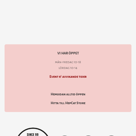
VI HAR ÖPPET
mån-fredag 10-18
lördag 10-14
Event & avvikande tider
Hemsidan alltid öppen
Hitta till HepCat Store