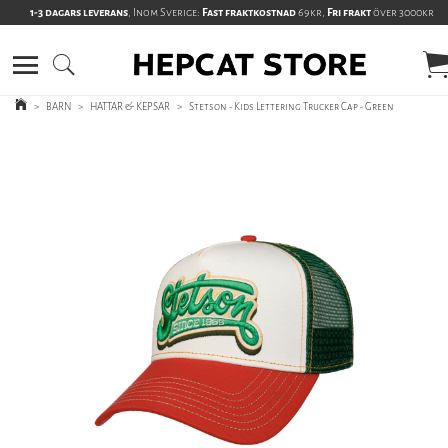
1-3 dagars leverans
, Inom Sverige:
Fast fraktkostnad
69kr,
Fri frakt
över 3000kr
>
BARN
>
HATTAR & KEPSAR
>
Stetson - Kids Lettering Trucker Cap - Green