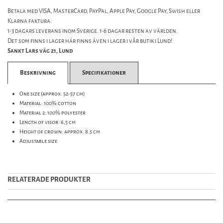
Betala med VISA, MasterCard, PayPal, Apple Pay, Google Pay, Swish eller
Klarna faktura.
1-3 dagars leverans inom Sverige. 1-6 dagar resten av världen.
Det som finns i lager här finns även i lager i vår butik i Lund!
Sankt Lars väg 21, Lund
Beskrivning
Specifikationer
One size (approx. 52-57 cm)
Material: 100% cotton
Material 2: 100% polyester
Length of visor: 6,5 cm
Height of crown: approx. 8.5 cm
Adjustable size
RELATERADE PRODUKTER