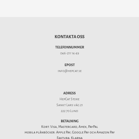
KONTAKTA OSS
TELEFONNUMMER
046-211 14 49
EPOST
info@hepcat.se
ADRESS
HepCat Store
Sankt Lars väg 21
222 70 Lund
BETALNING
Kort: Visa, Mastercard, Amex, PayPal
mobila plånböcker: Apple Pay, Google Pay och Amazon Pay
Faktura: Klarna