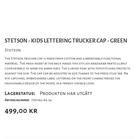
STETSON - KIDS LETTERING TRUCKER CAP - GREEN
Stetson
The Stetson trucker cap is made from cotton and a breathable functional
material. The mesh insert at the back makes this stylish headwear particularly
comfortable to wear on warm days. The curved peak with topstitching protects
against the sun. The cap can be adjusted in size thanks to the press stud tab. An
eye-catching, embroidered label lettering on the front characterises the
fashionable design of the model in a trendy vintage look.
Lagerstatus:
Produkten har utgått
Artikelnummer:
7761162-84-54
499,00
kr