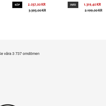
2.037,00 KR
1.319,40 KR
KÖP
INFO
3.395,00 KR
2.199,00 KR