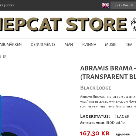
er 3000kr
ARUMÄRKEN
DEPARTMENTS
MAN
KVINNA
MUSIK
REA
 - LP
ABRAMIS BRAMA -
(TRANSPARENT BLU
Black Lodge
Abramis Brama's first album celebrat
vals" was released way back on Novem
for the very first time. This is the l
Lagerstatus:
I lager
Artikelnummer:
BLOD128LP01
167,30
kr
239,00 kr