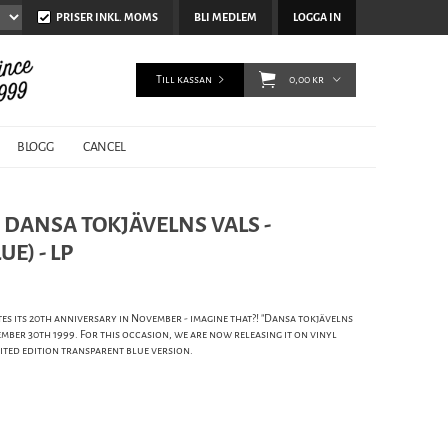
PRISER INKL. MOMS
BLI MEDLEM
LOGGA IN
Till kassan
0,00 kr
BLOGG
CANCEL
 DANSA TOKJÄVELNS VALS -
E) - LP
es its 20th anniversary in November - imagine that?! "Dansa tokjävelns
ber 30th 1999. For this occasion, we are now releasing it on vinyl
imited edition transparent blue version.