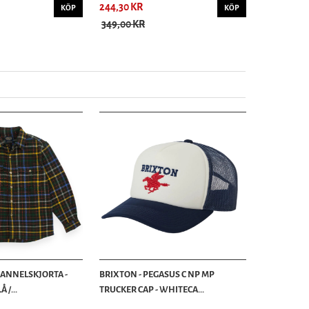
244,30 KR
KÖP
KÖP
349,00 KR
LANNELSKJORTA -
BRIXTON - PEGASUS C NP MP
 /...
TRUCKER CAP - WHITECA...