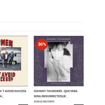
30%
N´T AVOID SUCCESS
JOHNNY THUNDERS - QUE SERA
L...
SERA (RESURRECTED)(R...
JUNGLE RECORDS