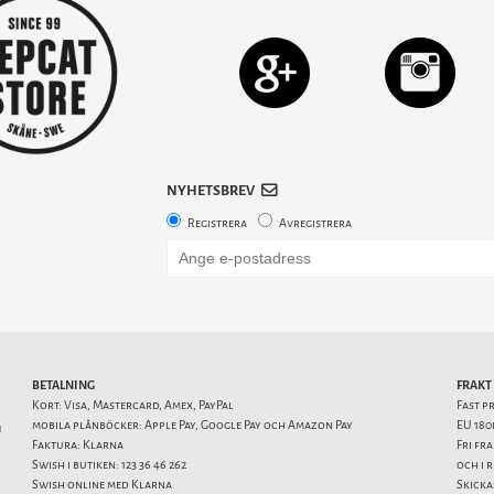
NYHETSBREV
Registrera
Avregistrera
BETALNING
FRAKT
Kort: Visa, Mastercard, Amex, PayPal
Fast p
mobila plånböcker: Apple Pay, Google Pay och Amazon Pay
EU 180
1
Faktura: Klarna
Fri fr
Swish i butiken: 123 36 46 262
och i 
Swish online med Klarna
Skicka