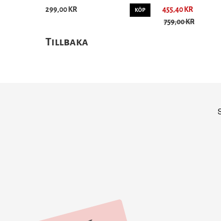
299,00 KR
455,40 KR
KÖP
759,00 KR
Tillbaka