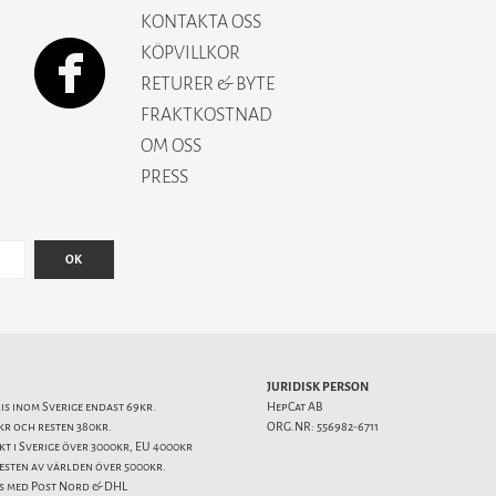
KONTAKTA OSS
KÖPVILLKOR
RETURER & BYTE
FRAKTKOSTNAD
OM OSS
PRESS
OK
JURIDISK PERSON
ris inom Sverige endast 69kr.
HepCat AB
kr och resten 380kr.
ORG.NR: 556982-6711
akt i Sverige över 3000kr, EU 4000kr
resten av världen över 5000kr.
s med Post Nord & DHL