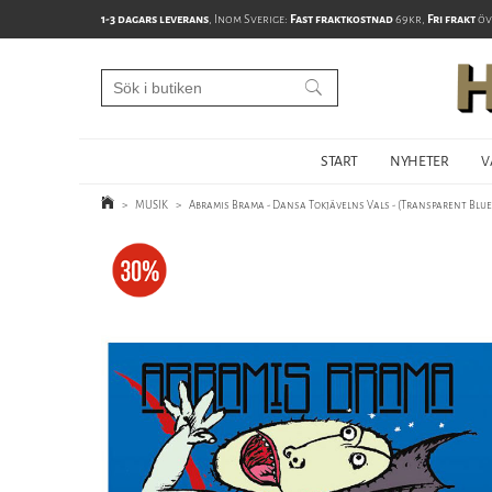
1-3 dagars leverans
, Inom Sverige:
Fast fraktkostnad
69kr,
Fri frakt
öv
START
NYHETER
V
>
MUSIK
>
Abramis Brama - Dansa Tokjävelns Vals - (Transparent Blue)