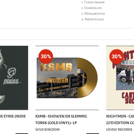
1. Tunga tankar
2. Ogräsblues
3. Motalaboogie
4. Parentesvals
30%
30%
E EYRIE (INDIE
KSMB - SHOWEN EN SLEMMIG
NIGHTMEN - CA
TORSK (GOLD VINYL)- LP
(LTD EDITION GO
WILD KINGDOM
LÖVELY RECORDS