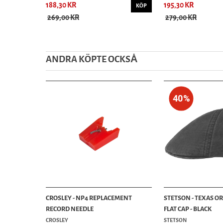
188,30 KR
195,30 KR
KÖP
269,00 KR
279,00 KR
ANDRA KÖPTE OCKSȦ
40%
CROSLEY - NP4 REPLACEMENT
STETSON - TEXAS O
RECORD NEEDLE
FLAT CAP - BLACK
CROSLEY
STETSON