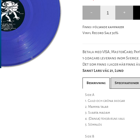
Finns i följande kampanjer
Vinyl Record Sale 30%
Betala med VISA, MasterCard, PayP
1-3 dagars leverans inom Sverige.
Det som finns i lager här finns äve
Sankt Lars väg 21, Lund
Beskrivning
Specifikationer
Side A
1. Guld och gröna skogar
2. Mamma talar
3. Svarta madam
4. (Dansa) tokjävelns vals
5. Sömnlös
Side B