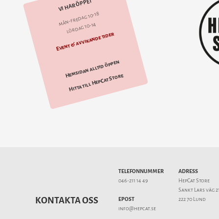
VI HAR ÖPPET
mån-fredag 10-18
lördag 10-14
Event & avvikande tider
Hemsidan alltid öppen
Hitta till HepCat Store
TELEFONNUMMER
ADRESS
046-211 14 49
HepCat Store
Sankt Lars väg 2
KONTAKTA OSS
EPOST
222 70 Lund
info@hepcat.se