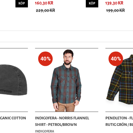
160,30 KR
139,30 KR
KÖP
KÖP
229,00 KR
199,00 KR
40%
40%
RGANIC COTTON
INDIGOFERA - NORRIS FLANNEL
PENDLETON - F
SHIRT - PETROL/BROWN
RUTIG GRÖN / BLÅ
INDIGOFERA