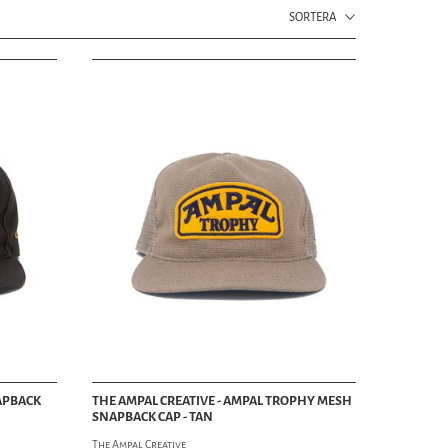
ll, och är populära bland herrar som en sofistikerad och stilren
SORTERA
och finns i en rad olika färger och mönster för att matcha alla
 av huvudbonad som populariserats av nautisk och bohemisk mode.
ull. Vegamössor har ofta en liten skärm framtill och en flätad band
look.
r en rundad krona och en styv, platt skärm. De är vanligtvis
ball-kepsar är populära bland idrottare och sportfans.
ar snap-stängning bakom, vilket gör det möjligt att anpassa passformen
seball-kepsar till mer moderna design med djärva grafik och färger.
 Oavsett din stil finns det en keps för dig. Vare sig du letar efter
personlighet och lägga till lite stil till din garderob.
ör att fullända din look. Vi har ett brett utbud av stilar, material och
NAPBACK
THE AMPAL CREATIVE - AMPAL TROPHY MESH
, och våra fiddler caps, även kallade vegamössor. Dessa klassiska
SNAPBACK CAP - TAN
The Ampal Creative