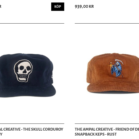
r
939,00 kr
KÖP
L CREATIVE - THE SKULL CORDUROY
THE AMPAL CREATIVE - FRIEND OF DE
VY
SNAPBACK KEPS - RUST