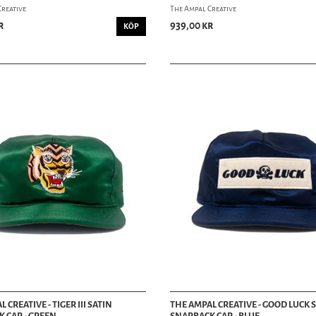
Creative
The Ampal Creative
r
939,00 kr
KÖP
 CREATIVE - TIGER III SATIN
THE AMPAL CREATIVE - GOOD LUCK 
 CAP - GREEN
SNAPBACK CAP - BLUE