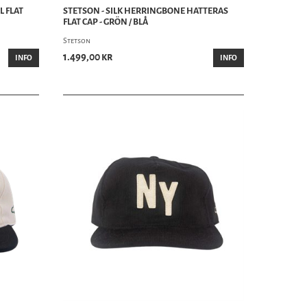
L FLAT
STETSON - SILK HERRINGBONE HATTERAS
FLAT CAP - GRÖN / BLÅ
Stetson
1.499,00 kr
INFO
INFO