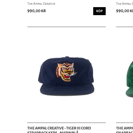
The Ampal Creative
The Ampal 
990,00 kr
990,00 k
KÖP
THE AMPAL CREATIVE - TIGER III CORD
THE AMPAL
STRAPBACK KEPS - MARINBLÅ
SNAPBACK