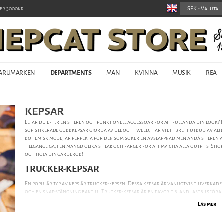
er 3000kr
ARUMÄRKEN
DEPARTMENTS
MAN
KVINNA
MUSIK
REA
KEPSAR
Letar du efter en stilren och funktionell accessoar för att fullända din look? 
sofistikerade gubbkepsar gjorda av ull och tweed, har vi ett brett utbud av alt
bohemisk mode, är perfekta för den som söker en avslappnad men ändå stilren 
tillgängliga, i en mängd olika stilar och färger för att matcha alla outfits. Sh
och höja din garderob!
TRUCKER-KEPSAR
En populär typ av keps är trucker-kepsen. Dessa kepsar är vanligtvis tillverka
och en snap-stängning baktill. Trucker-kepsar är en favorit bland lastbilsför
Läs mer
GUBBKEPSAR (FLAT CAPS)
Gubbkepsar, även kända som flat caps eller driving caps, är en typ av huvudbo