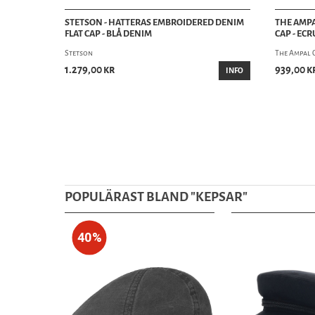
STETSON - HATTERAS EMBROIDERED DENIM
THE AMPA
FLAT CAP - BLÅ DENIM
CAP - EC
Stetson
The Ampal 
1.279,00 kr
939,00 k
INFO
POPULÄRAST BLAND "
KEPSAR
"
40%