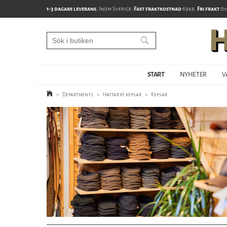
1-3 dagars leverans
, Inom Sverige:
Fast fraktkostnad
69kr,
Fri frakt
öv
START
NYHETER
V
>
Departments
>
Hattar & kepsar
>
Kepsar