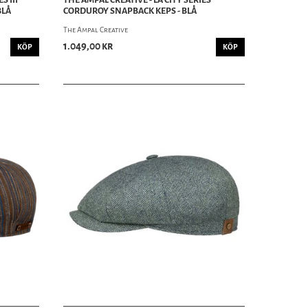
BLÅ
CORDUROY SNAPBACK KEPS - BLÅ
The Ampal Creative
1.049,00 kr
KÖP
KÖP