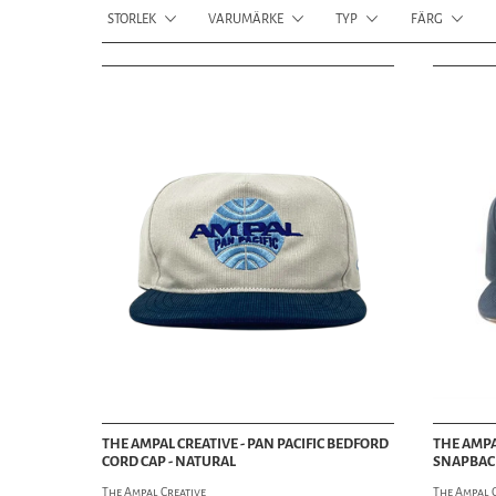
STORLEK
VARUMÄRKE
TYP
FÄRG
THE AMPAL CREATIVE - PAN PACIFIC BEDFORD
THE AMPA
CORD CAP - NATURAL
SNAPBACK
The Ampal Creative
The Ampal 