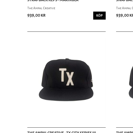
The Ampal Creative
The Ampal 
939,00 kr
939,00 k
KÖP
THE AMPAL CREATIVE - TX CITY SERIES III
THE AMPAL