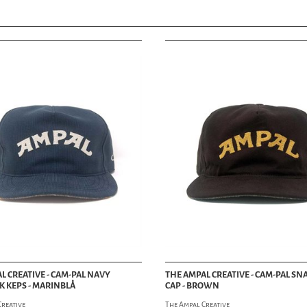
liten styv skärm framtill. De är vanligtvis tillverkade av ull, tweed eller bomu
accessoar. Gubbkepsar kan bäras till både formella och avslappnade tillfällen 
outfits.
VEGAMÖSSOR (FIDDLER CAPS)
Vegamössor, även kända som fiddler caps eller grekisk fiskarmössa, är en typ
Dessa kepsar har en rundad form och är vanligtvis tillverkade av ull eller bom
runt basen av kronan. De bärs ofta snett åt ena sidan för en avslappnad, ledig 
BASEBALL-KEPSAR
Baseball-kepsar är kanske den mest igenkännliga typen av keps. Dessa kepsar ha
tillverkade av bomull eller polyester och har ofta en snapback-stängning. Base
SNAPBACK-KEPSAR
Snapback-kepsar är en annan populär stil av keps. Dessa kepsar har en juster b
efter behov. Snapback-kepsar kommer i en mängd olika stilar, från klassiska ba
ANDRA TYPER AV KEPSAR
Andra typer av kepsar inkluderar pappkepsar, bucket hats, visir, beanies och mer.
något praktiskt eller trendigt kan en keps vara ett utmärkt sätt att uttrycka din 
Kolla in vårt sortiment av kepsar på HepCat Store och hitta den perfekta kepsen f
L CREATIVE - CAM-PAL NAVY
THE AMPAL CREATIVE - CAM-PAL S
färger att välja mellan. Och missa inte våra flat caps, även kända som gubbkeps
 KEPS - MARINBLÅ
CAP - BROWN
kepsar är perfekta för att lägga till en sofistikerad touch till din outfit.
Creative
The Ampal Creative