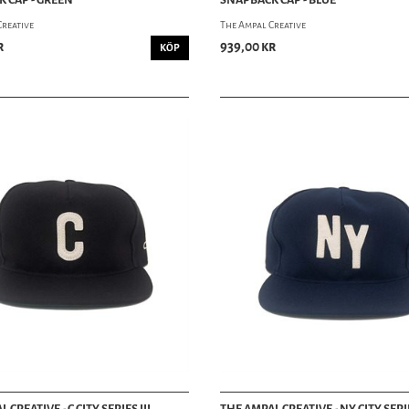
Creative
The Ampal Creative
r
939,00 kr
KÖP
 CREATIVE - C CITY SERIES III
THE AMPAL CREATIVE - NY CITY SERIE