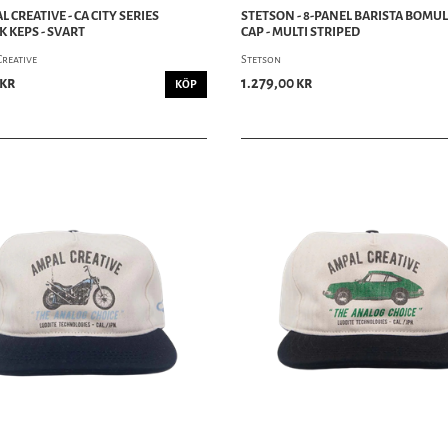
 CREATIVE - CA CITY SERIES
STETSON - 8-PANEL BARISTA BOMUL
 KEPS - SVART
CAP - MULTI STRIPED
Creative
Stetson
 kr
1.279,00 kr
KÖP