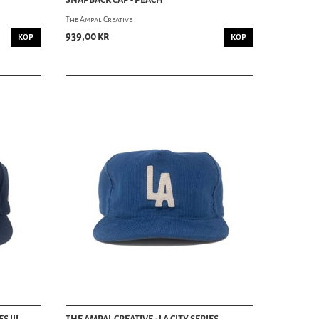
The Ampal Creative
939,00 kr
KÖP
KÖP
S III
THE AMPAL CREATIVE - LA CITY SERIES