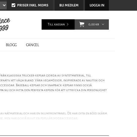
PRISER INKL. MOMS
BLI MEDLEM
LOGGA IN
Till kassan
0,00 kr
BLOGG
CANCEL
Från klassiska trucker-kepsar gjorda av syntetmaterial, till
ernativ att välja bland. Våra vegamössor, inspirerade av nautisk och
accessoar. Baseball-kepsar och snapback-kepsar finns också
oppa nu och hitta den perfekta kepsen för att uttrycka din personlighet
de av nätmaterial och har en skumfrontpanel. De har ofta en böjd skärm
are, men har också blivit en populär modeaccessoar.
nad som funnits i århundraden. Dessa kepsar har en platt krona och en