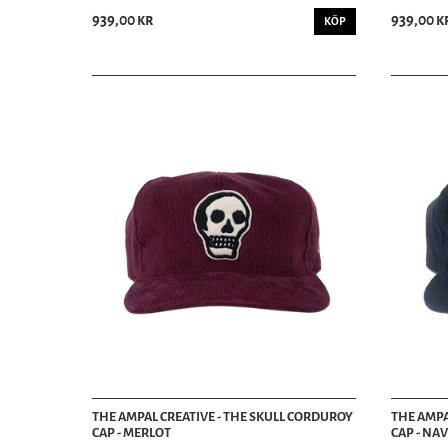
939,00 kr
939,00 k
KÖP
THE AMPAL CREATIVE - THE SKULL CORDUROY
THE AMPA
CAP - MERLOT
CAP - NA