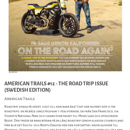
AMERICAN TRAILS #12 - THE ROAD TRIP ISSUE
(SWEDISH EDITION)
American Trails
Roadtrip, smaka på ordet, visst vill man bara åka? I det här numret kör vi tre
roadtrips: en på båge längs Highway 1 i Kalifornien, en från San Francisco, via
Yosemite National Park och vidare över passet till Mono Lake och spökstaden
Bodie. Den tredje är bara början på en lång roadtrip genom klassisk cowboyland.
Här blir det South- och North Dakota men den fortsätter i nästa nummer till
Montana, Wyoming och Idaho, det är bara att hålla i cowboyhatten och åka med.