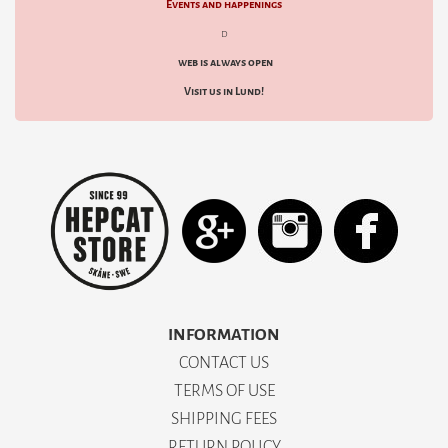
Events and happenings
d
web is always open
Visit us in Lund!
INFORMATION
CONTACT US
TERMS OF USE
SHIPPING FEES
RETURN POLICY