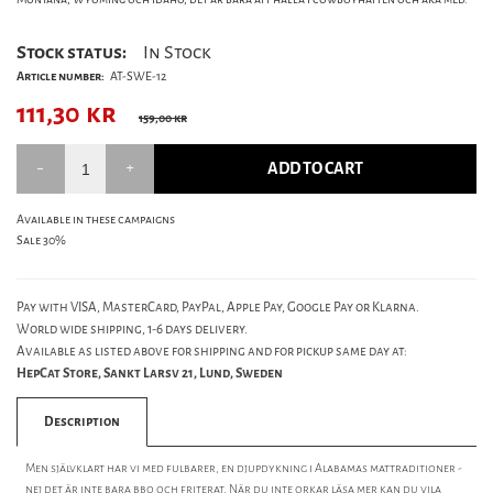
Stock status:
In Stock
Article number:
AT-SWE-12
111,30
kr
159,00 kr
ADD TO CART
Available in these campaigns
Sale 30%
Pay with VISA, MasterCard, PayPal, Apple Pay, Google Pay or Klarna.
World wide shipping, 1-6 days delivery.
Available as listed above for shipping and for pickup same day at:
HepCat Store, Sankt Larsv 21, Lund, Sweden
Description
Men självklart har vi med fulbarer, en djupdykning i Alabamas mattraditioner -
nej det är inte bara bbq och friterat. När du inte orkar läsa mer kan du vila