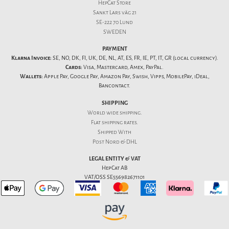
HepCat Store
Sankt Lars väg 21
SE-222 70 Lund
SWEDEN
PAYMENT
Klarna Invoice:
SE, NO, DK, FI, UK, DE, NL, AT, ES, FR, IE, PT, IT, GR (local currency).
Cards:
Visa, Mastercard, Amex, PayPal.
Wallets:
Apple Pay, Google Pay, Amazon Pay, Swish, Vipps, MobilePay, iDeal,
Bancontact.
SHIPPING
World wide shipping.
Flat
shipping rates
.
Shipped With
Post Nord & DHL
LEGAL ENTITY & VAT
HepCat AB
VAT/OSS SE556982671101