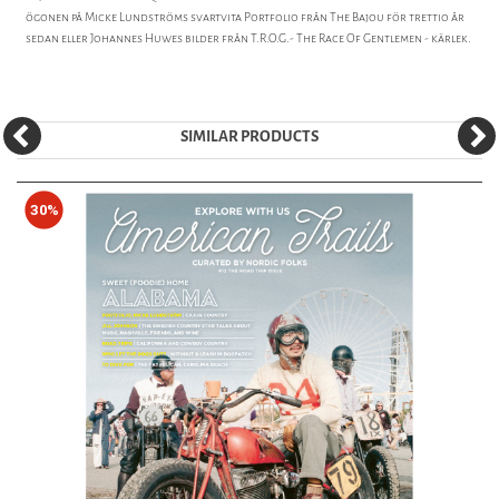
ögonen på Micke Lundströms svartvita Portfolio från The Bajou för trettio år
sedan eller Johannes Huwes bilder från T.R.O.G.- The Race Of Gentlemen - kärlek.
SIMILAR PRODUCTS
30%