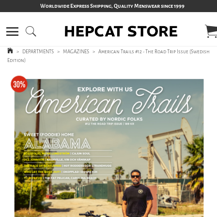
Worldwide Express Shipping, Quality Menswear since 1999
>
DEPARTMENTS
>
MAGAZINES
>
American Trails #12 - The Road Trip Issue (Swedish
Edition)