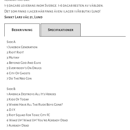
1-3 dagars leverans inom Sverige. 1-6 dagar resten av världen.
Det som finns i lager här finns även i lager i vår butik i Lund!
Sankt Lars väg 21, Lund
Beskrivning
Specifikationer
Side A:
1 Jukebox Generation
2 Riot! Riot!
3 Mutiny
4 Beyond God And Elvis
5 Everybody's On Drugs
6 City Of Ghosts
7 Do The Neo Con
Side B:
1 America Destroys All It's Heroes
2 Kids Of Today
3 Where Have All The Rude Boys Gone?
4 D.I.Y.
5 Riot Squad For Toxic City FC
6 Wake Up! Wake Up! You're ALready Dead
7 Already Dead