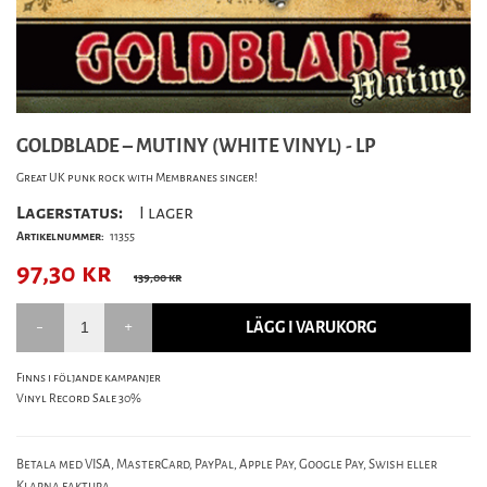
GOLDBLADE – MUTINY (WHITE VINYL) - LP
Great UK punk rock with Membranes singer!
Lagerstatus:
I lager
Artikelnummer:
11355
97,30
kr
139,00 kr
LÄGG I VARUKORG
Finns i följande kampanjer
Vinyl Record Sale 30%
Betala med VISA, MasterCard, PayPal, Apple Pay, Google Pay, Swish eller
Klarna faktura.