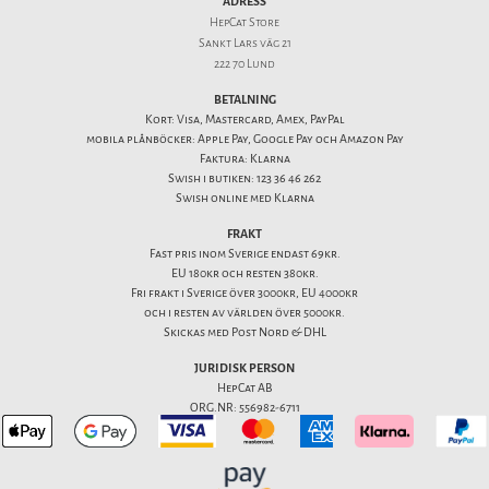
ADRESS
HepCat Store
Sankt Lars väg 21
222 70 Lund
BETALNING
Kort: Visa, Mastercard, Amex, PayPal
mobila plånböcker: Apple Pay, Google Pay och Amazon Pay
Faktura: Klarna
Swish i butiken: 123 36 46 262
Swish online med Klarna
FRAKT
Fast pris inom Sverige endast 69kr.
EU 180kr och resten 380kr.
Fri frakt i Sverige över 3000kr, EU 4000kr
och i resten av världen över 5000kr.
Skickas med Post Nord & DHL
JURIDISK PERSON
HepCat AB
ORG.NR: 556982-6711