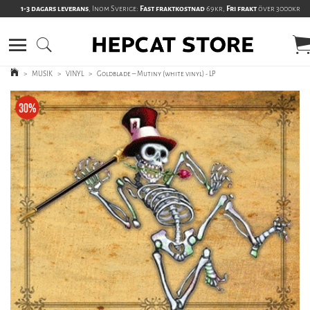
1-3 dagars leverans
, Inom Sverige:
Fast fraktkostnad
69kr,
Fri frakt
över 3000kr
>
MUSIK
>
VINYL
>
Goldblade – Mutiny (white vinyl) - LP